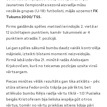
Jaunatnes čempionāta sezonā aizvadīja mūsu
vecākās grupas (U-18) futbolisti, mājās uzņemot
FK
Tukums 2000/TSS.
Pirms gaidāmās spēles
mettieši
ierindojās 2. vietā ar
12 izcīnītajiem punktiem, kamēr tukumnieki ar 4
punktiem atradās 7. pozīcijā.
Lai gan spēles sākumā bumbu daudz vairāk kontrolēja
mājinieki, izteikti bīstami momenti neizveidojās.
Pirmā labā izdevība 21. minūtē radās Aleksejam
Krjukovičam, kurš no teicamas pozīcijas uzsita virsū
vārtsargam.
Piecas minūtes vēlāk rezultāts gan tika atklāts – pēc
stūra sitiena Fedorovičs trāpīja pa pārliktni, bet
atlēkušo bumbu Rēķis raidīja vārtu tīklā – 1:0! Puslaika
beigās Kristoferam bija lieliska iespēja gūt otros
vārtus, tomēr no vārtu priekšas sitiens lidoja pāri