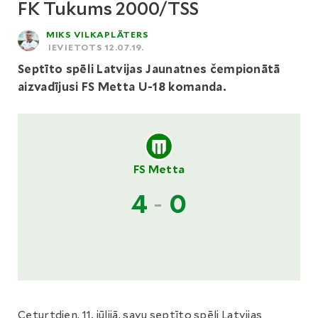
FK Tukums 2000/TSS
MIKS VILKAPLĀTERS
IEVIETOTS 12.07.19.
Septīto spēli Latvijas Jaunatnes čempionātā
aizvadījusi FS Metta U-18 komanda.
FS Metta
4
-
0
Ceturtdien, 11. jūlijā, savu septīto spēli Latvijas