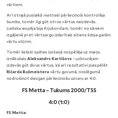
vārtiem.
Arī otrajā puslaikā
mettieši
pārliecinoši kontrolēja
bumbu, tomēr ilgi gūt otros vārtus neizdevās.
Lieliska iespēja bija Krjukovičam, tomēr no sāniem
izgājienā pret vārtsargu izdarītais sitiens lidoja garām
vārtu stūrim.
Tomēr lieliski spēles izskaņā nospēlēja uz maiņu
iznākušais
Aleksandrs Kartišovs
– uzbrucējam
izdevās gūt divus vārtus, kā arī rezultatīvi piespēlēt
Ričarda Bušmeistera
vārtu guvumā, noslēgumā
nodrošinot diezgan pārliecinošu uzvaru ar 4:0.
FS Metta – Tukums 2000/TSS
4:0 (1:0)
FS Metta: