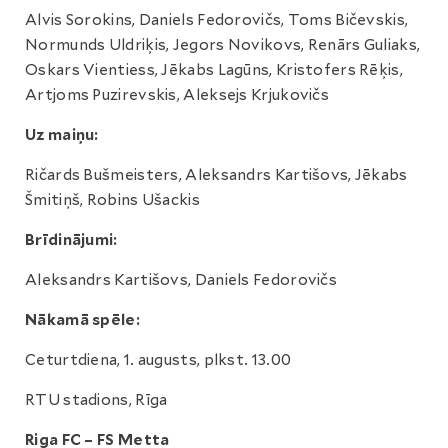
Alvis Sorokins, Daniels Fedorovičs, Toms Bičevskis,
Normunds Uldriķis, Jegors Novikovs, Renārs Guliaks,
Oskars Vientiess, Jēkabs Lagūns, Kristofers Rēķis,
Artjoms Puzirevskis, Aleksejs Krjukovičs
Uz maiņu:
Ričards Bušmeisters, Aleksandrs Kartišovs, Jēkabs
Šmitiņš, Robins Ušackis
Brīdinājumi:
Aleksandrs Kartišovs, Daniels Fedorovičs
Nākamā spēle:
Ceturtdiena, 1. augusts, plkst. 13.00
RTU stadions, Rīga
Riga FC – FS Metta