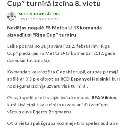
Cup" turnīrā izcīna 8. vietu
MIKS VILKAPLĀTERS
IEVIETOTS 02.02.25.
Nedēļas nogalē FS Metta U-13 komanda
aizvadījusi “Riga Cup” turnīru.
Laika posmā no 31. janvāra līdz 2. februārim “Riga
Cup” piedalījās FS Metta U-13 komanda (2012. gadā
dzimušie futbolisti).
Komanda tika ielozēta C apakšgrupā, grupas pirmajā
spēlē ar 0:3 piekāpjoties
RCD Espanyol Helsinki
, kuri
noslēgumā izcīnīja uzvaru visā turnīrā..
Otrajā spēlē pretī stājās leišu komanda
BFA Vilnius
,
kurā sīvā cīņā tika izcīnīta uzvara ar 1:0 (vienīgos
vārtus guva Egerts Brigmanis).
Otrā vieta apakšgrupā nozīmēja trīs spēles Sudraba