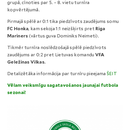
grupā, cīnoties par 5. – 8. vietu turnīra
kopvērtējumā.
Pirmajā spēlē ar 0:1 tika piedzīvots zaudējums somu
FC Honka
, kam sekoja 1:1 neizšķirts pret
Riga
Mariners
(vārtus guva Dominiks Neimeti).
Tikmēr turnīra noslēdzošajā spēlē piedzīvots
zaudējums ar 0:2 pret Lietuvas komandu
VFA
Geležinas Vilkas.
Detalizētāka informācija par turnīru pieejama
ŠEIT
Vēlam veiksmīgu sagatavošanos jaunajai futbola
sezonai!