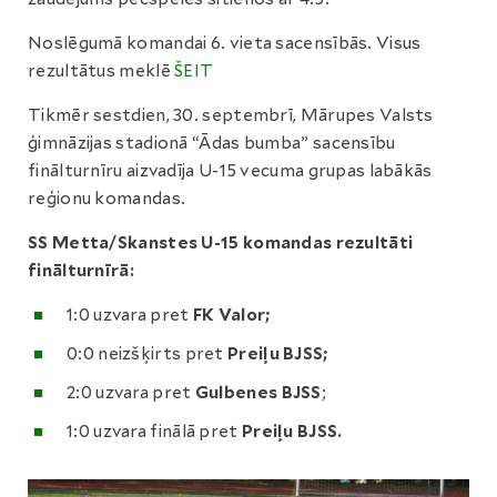
Noslēgumā komandai 6. vieta sacensībās. Visus
rezultātus meklē
ŠEIT
Tikmēr sestdien, 30. septembrī, Mārupes Valsts
ģimnāzijas stadionā “Ādas bumba” sacensību
finālturnīru aizvadīja U-15 vecuma grupas labākās
reģionu komandas.
SS Metta/Skanstes U-15 komandas rezultāti
finālturnīrā:
1:0 uzvara pret
FK Valor;
0:0 neizšķirts pret
Preiļu BJSS;
2:0 uzvara pret
Gulbenes BJSS
;
1:0 uzvara finālā pret
Preiļu BJSS.