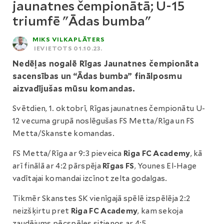
jaunatnes čempionātā; U-15
triumfē "Ādas bumba"
MIKS VILKAPLĀTERS
IEVIETOTS 01.10.23.
Nedēļas nogalē Rīgas Jaunatnes čempionāta
sacensības un “Ādas bumba” finālposmu
aizvadījušas mūsu komandas.
Svētdien, 1. oktobrī, Rīgas jaunatnes čempionātu U-
12 vecuma grupā noslēgušas FS Metta/Rīga un FS
Metta/Skanste komandas.
FS Metta/Rīga ar 9:3 pieveica
Riga FC Academy
, kā
arī finālā ar 4:2 pārspēja
Rīgas FS
, Younes El-Hage
vadītajai komandai izcīnot zelta godalgas.
Tikmēr Skanstes SK vienīgajā spēlē izspēlēja 2:2
neizšķirtu pret
Riga FC Academy
, kam sekoja
zaudējums pēcspēles sitienos ar 4:5.