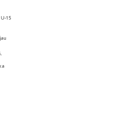
 U-15
jau
.
ka