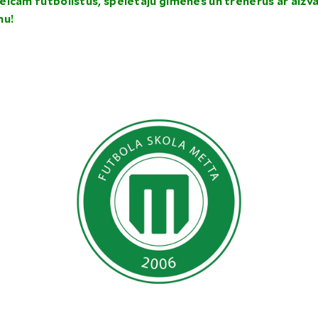
icam futbolistus, spēlētāju ģimenes un trenerus ar aizva
nu!