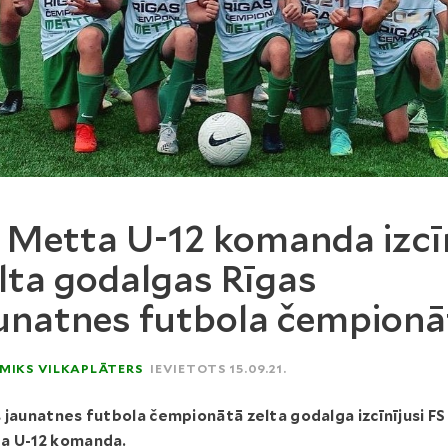
 Metta U-12 komanda izcī
lta godalgas Rīgas
unatnes futbola čempionā
MIKS VILKAPLĀTERS
IEVIETOTS 15.09.21.
 jaunatnes futbola čempionātā zelta godalga izcīnījusi FS
a U-12 komanda.