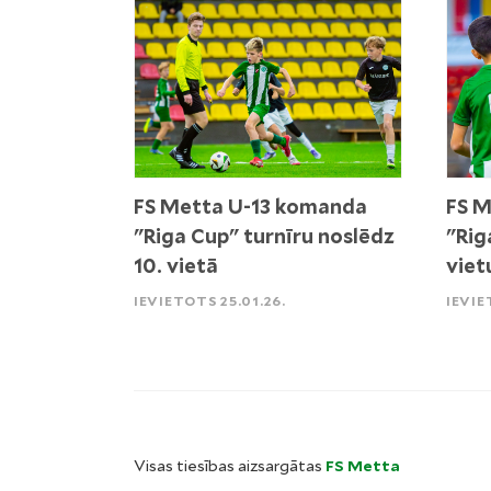
FS Metta U-13 komanda
FS M
"Riga Cup" turnīru noslēdz
"Rig
10. vietā
viet
IEVIETOTS 25.01.26.
IEVIE
Visas tiesības aizsargātas
FS Metta