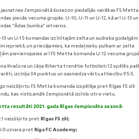
 jaunatnes čempionātā šosezon piedalījās vairākas FS Metta
das piecās vecuma grupās: U-10, U-11 un U-12, kā arī U-13 un
ndas “Ādas bumba” ietvaros.
-13 un U-15 komandas izcīnītajām zelta un sudraba godalgām 
ām iepriekš, un priecājamies, ka medaļnieku pulkam ar zelta
ām pievienojusies arī FS Metta komanda U-12 vecuma grupā
a Kvačova un Jāņa Riherta trenētie futbolisti 12 spēlēs pali
arēti, izcīnīja 34 punktus un sasniedza vārtu attiecību 95:5.
go neizšķirtu FS Metta komanda izspēlēja pret Rīgas FS zili
du, kas visticamāk čempionātā izcīnīs otro vietu.
tta rezultāti 2021. gada Rīgas čempionāta sezonā:
1:1 neizšķirts pret
Rīgas FS zili;
4:0 uzvara pret
Riga FC Academy;