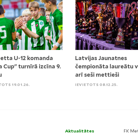
etta U-12 komanda
Latvijas Jaunatnes
a Cup" turnīrā izcīna 9.
čempionāta laureātu v
u
arī seši mettieši
TOTS 19.01.26.
IEVIETOTS 08.12.25.
Aktualitātes
FK Me