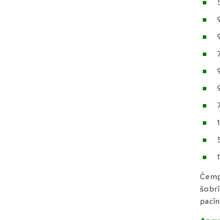
Čempi
šobrī
pacīn