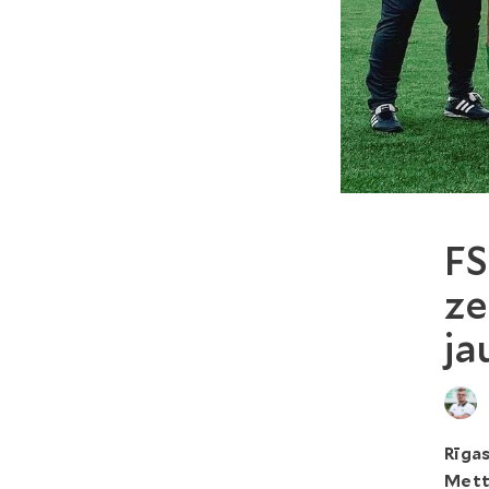
FS
ze
ja
Rīgas
Mett