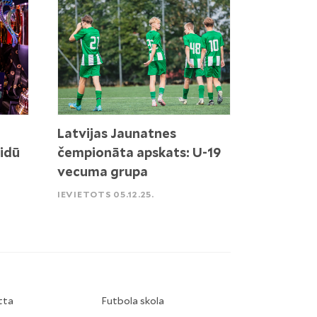
Latvijas Jaunatnes
idū
čempionāta apskats: U-19
vecuma grupa
IEVIETOTS 05.12.25.
tta
Futbola skola