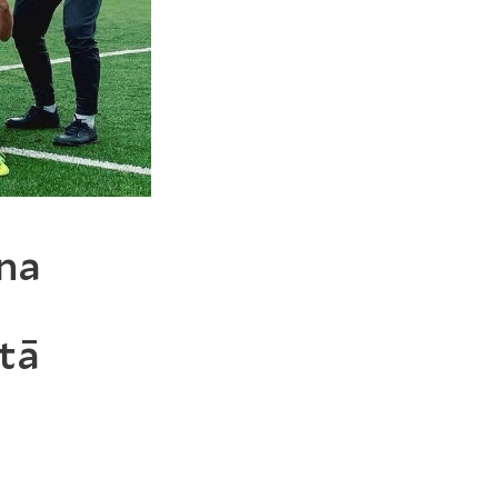
na
tā