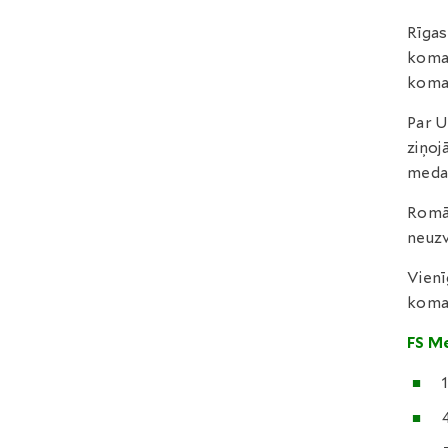
Rīgas
koman
koma
Par U
ziņoj
medaļ
Romān
neuzv
Vienī
koman
FS Me