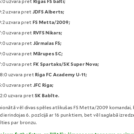
5:0 uzvara pret
Rīgas FS balti;
9:2 uzvara pret
JDFS Alberts;
9:2 uzvara pret
FS Metta/2009;
7:0 uzvara pret
RVFS Nikars;
9:0 uzvara pret
Jūrmalas FS;
9:0 uzvara pret
Mārupes SC;
7:0 uzvara pret
FK Spartaks/SK Super Nova;
18:0 uzvara pret
Riga FC Academy U-11;
5:0 uzvara pret
JFC Riga;
12:0 uzvara pret
SK Babīte.
onātā vēl divas spēles atlikušas FS Metta/2009 komandai, 
d ierindojas 6. pozīcijā ar 16 punktiem, bet vēl saglabā izredz
īties par bronzu.