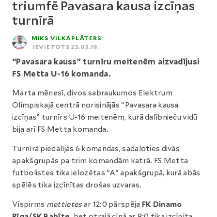
triumfē Pavasara kausa izcīņas
turnīrā
MIKS VILKAPLĀTERS
IEVIETOTS 25.03.19.
“Pavasara kauss” turnīru meitenēm aizvadījusi
FS Metta U-16 komanda.
Marta mēnesī, divos sabraukumos Elektrum
Olimpiskajā centrā norisinājās “Pavasara kausa
izcīņas” turnīrs U-16 meitenēm, kurā dalībnieču vidū
bija arī FS Metta komanda.
Turnīrā piedalījās 6 komandas, sadaloties divās
apakšgrupās pa trim komandām katrā. FS Metta
futbolistes tika ielozētas “A” apakšgrupā, kurā abās
spēlēs tika izcīnītas drošas uzvaras.
Vispirms
mettietes
ar 12:0 pārspēja
FK Dinamo
Rīga/SK Babīte,
bet otrajā cīņā ar 8:0 tika izcīnīta