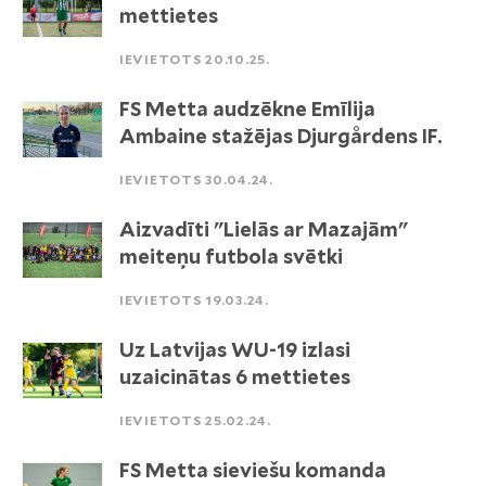
mettietes
IEVIETOTS 20.10.25.
FS Metta audzēkne Emīlija
Ambaine stažējas Djurgårdens IF.
IEVIETOTS 30.04.24.
Aizvadīti "Lielās ar Mazajām"
meiteņu futbola svētki
IEVIETOTS 19.03.24.
Uz Latvijas WU-19 izlasi
uzaicinātas 6 mettietes
IEVIETOTS 25.02.24.
FS Metta sieviešu komanda