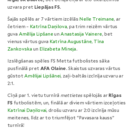
uzvara pret
Liepājas FS
.
Šajās spēlēs ar 7 vārtiem izcēlās
Nelle Treimane
, ar
četriem –
Katrīna Daņilova
, pa trim reizēm vārtus
guva
Amēlija Lipšane
un
Anastasija Vainere
, bet
vienus vārtus guva
Katrīna Augustāne, Tīna
Zankovska
un
Elizabeta Mineja
.
Izslēgšanas spēles FS Metta futbolistes sāka
pusfinālā pret
AFA Olaine
. Skaistus uzvaras vārtus
gūstot
Amēlijai Lipšānei
, zaļi-baltās izcīnīja uzvaru ar
2:1.
Cīņā par 1. vietu turnīrā
mettietes
spēlojās ar
Rīgas
FS
futbolistēm, un, finālā ar diviem vārtiem izceļoties
Katrīnai Daņilovai
, drošu uzvaru ar 2:0 izcīnīja mūsu
meitenes, līdz ar to triumfējot “Pavasara kauss”
turnīrā!