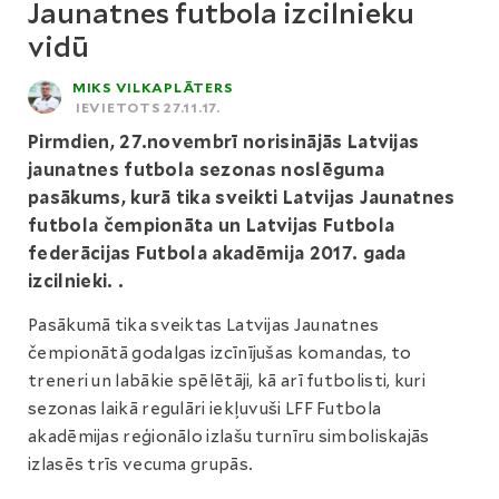
Jaunatnes futbola izcilnieku
vidū
MIKS VILKAPLĀTERS
IEVIETOTS 27.11.17.
Pirmdien, 27.novembrī norisinājās Latvijas
jaunatnes futbola sezonas noslēguma
pasākums, kurā tika sveikti Latvijas Jaunatnes
futbola čempionāta un Latvijas Futbola
federācijas Futbola akadēmija 2017. gada
izcilnieki. .
Pasākumā tika sveiktas Latvijas Jaunatnes
čempionātā godalgas izcīnījušas komandas, to
treneri un labākie spēlētāji, kā arī futbolisti, kuri
sezonas laikā regulāri iekļuvuši LFF Futbola
akadēmijas reģionālo izlašu turnīru simboliskajās
izlasēs trīs vecuma grupās.