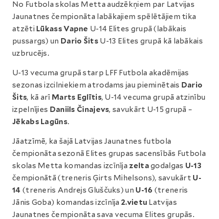
No Futbola skolas Metta audzēkņiem par Latvijas
Jaunatnes čempionāta labākajiem spēlētājiem tika
atzēti
Lūkass Vapne
U-14 Elites grupā (labākais
pussargs) un
Dario Šits
U-13 Elites grupā kā labākais
uzbrucējs.
U-13 vecuma grupā starp LFF Futbola akadēmijas
sezonas izcilniekiem atrodams jau pieminētais
Dario
Šits
, kā arī
Marts Eglītis
, U-14 vecuma grupā atzinību
izpelnījies
Daniils Činajevs
, savukārt U-15 grupā –
Jēkabs Lagūns
.
Jāatzīmē, ka šajā Latvijas Jaunatnes futbola
čempionāta sezonā Elites grupas sacensībās Futbola
skolas Metta komandas izcīnīja
zelta
godalgas
U-13
čempionātā (treneris Ģirts Mihelsons), savukārt
U-
14
(treneris Andrejs Gluščuks) un
U-16
(treneris
Jānis Goba) komandas izcīnīja
2.vietu
Latvijas
Jaunatnes čempionāta sava vecuma Elites grupās.