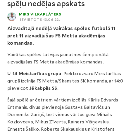
spēļu nedēļas apskats
MIKS VILKAPLĀTERS
IEVIETOTS 13.06.22.
Aizvadītajā nedēļā vairākas spēles futbolā 11
pret 11 aizvadījušas FS Metta akadēmijas
komandas.
Vairākas spēles Latvijas jaunatnes čempionātā
aizvadījušas FS Metta akadēmijas komandas.
U-14 Meistarības grupa
: Piekto uzvaru Meistarības
grupā izcīnīja FS Metta/Skanstes SK komanda, ar 14:0
pieveicot
Jēkabpils SS.
Šajā spēlē ar četriem vārtiem izcēlās Kārlis Edvards
Ertmanis, divus pievienoja Gustavs Baltavičs un
Domeniks Zariņš, bet vienus vārtus guva Mihails
Kozlovcevs, Mikus Zīverts, Rainers Višņevskis,
Ernests Šaško, Roberts Skakauskis un Kristofers