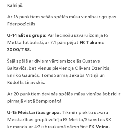
Kalniņš.
Ar 16 punktiem sešās spēlēs mūsu vienība ir grupas
līderpozīcijās.
U-14 Elites grupa
: Pārliecinošu uzvaru izcīnīja FS
Metta futbolisti, ar 7:1 pārspējot
FK Tukums
2000/TSS.
Šajā spēlē ar diviem vārtiem izcelās Gustavs
Baltavičs, bet vienus pievienoja Olivers Dzenītis,
Enriko Gauračs, Toms Sarma, Jēkabs Vītiņš un
Rūdolfs Linavskis.
Ar 20 punktiem deviņās spēlēs mūsu vienība šobrīd ir
pirmajā vietā čempionātā.
U-15 Meistarības grupa
: Tikmēr piekto uzvaru
Meistarības grupā izcīnīja FS Metta/Skanstes SK
komanda, ar 4:2 izbraukumā pārspējot
FK Veina.