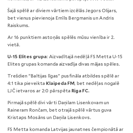
Šajā spēlē ar diviem vārtiem izcēlās Jegors Olijars,
bet vienus pievienoja Emīls Bergmanis un Andris
Raiskums.
Ar 16 punktiem astoņās spēlēs mūsu vienība ir 2.
vietā.
U-15 Elites grupa
: Aizvadītajā nedēļā FS Metta U-15
Elites grupas komanda aizvadīja divas mājas spēles.
Trešdien “Baltijas līgas” pusfināla atbildes spēlē ar
4:1 tika pieveikta
Klaipeda FM
, bet nedēļas nogalē
LJČ ietvaros ar 2:0 pārspēta
Riga FC.
Pirmajā spēlē divi vārti Daņilam Lisenkovam un
Raineram Rončam, bet otrajā spēlē vārtus guva
Kristaps Mosāns un Daņila Lisenkovs.
FS Metta komanda Latvijas jaunatnes čempionātā ar