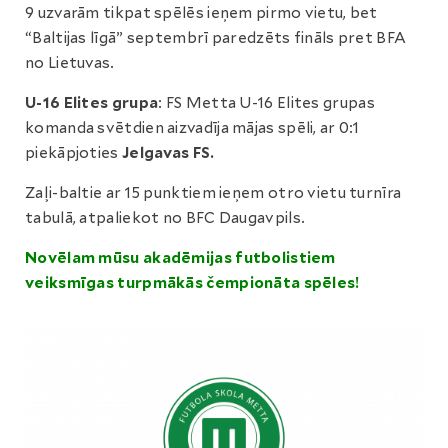
9 uzvarām tikpat spēlēs ieņem pirmo vietu, bet
“Baltijas līgā” septembrī paredzēts fināls pret BFA
no Lietuvas.
U-16 Elites grupa
: FS Metta U-16 Elites grupas
komanda svētdien aizvadīja mājas spēli, ar 0:1
piekāpjoties
Jelgavas FS.
Zaļi-baltie ar 15 punktiem ieņem otro vietu turnīra
tabulā, atpaliekot no BFC Daugavpils.
Novēlam mūsu akadēmijas futbolistiem
veiksmīgas turpmākās čempionāta spēles!