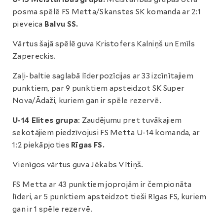
posma spēlē FS Metta/Skanstes SK komanda ar 2:1
pieveica
Balvu SS.
Vārtus šajā spēlē guva Kristofers Kalniņš un Emīls
Zapereckis.
Zaļi-baltie saglabā līderpozīcijas ar 33 izcīnītajiem
punktiem, par 9 punktiem apsteidzot SK Super
Nova/Ādaži, kuriem gan ir spēle rezervē.
U-14 Elites grupa
: Zaudējumu pret tuvākajiem
sekotājiem piedzīvojusi FS Metta U-14 komanda, ar
1:2 piekāpjoties
Rīgas FS.
Vienīgos vārtus guva Jēkabs Vītiņš.
FS Metta ar 43 punktiem joprojām ir čempionāta
līderi, ar 5 punktiem apsteidzot tieši Rīgas FS, kuriem
gan ir 1 spēle rezervē.