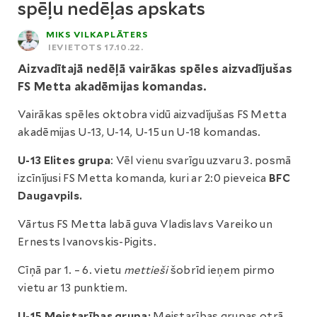
spēļu nedēļas apskats
MIKS VILKAPLĀTERS
IEVIETOTS 17.10.22.
Aizvadītajā nedēļā vairākas spēles aizvadījušas
FS Metta akadēmijas komandas.
Vairākas spēles oktobra vidū aizvadījušas FS Metta
akadēmijas U-13, U-14, U-15 un U-18 komandas.
U-13 Elites grupa
: Vēl vienu svarīgu uzvaru 3. posmā
izcīnījusi FS Metta komanda, kuri ar 2:0 pieveica
BFC
Daugavpils.
Vārtus FS Metta labā guva Vladislavs Vareiko un
Ernests Ivanovskis-Pigits.
Cīņā par 1. – 6. vietu
mettieši
šobrīd ieņem pirmo
vietu ar 13 punktiem.
U-15 Meistarības grupa:
Meistarības grupas otrā