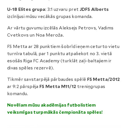
U-18 Elites grupa
: 3:1 uzvaru pret
JDFS Alberts
izcīnījusi mūsu vecākās grupas komanda.
Ar vārtu guvumu izcēlās Aleksejs Petrovs, Vadims
Cvetkovs un Noa Meroža.
FS Metta ar 28 punktiem šobrīd ieņem ceturto vietu
turnīra tabulā, par 1 punktu atpaliekot no 3. vietā
esošās Riga FC Academy (turklāt zaļi-baltajiem ir
divas spēles rezervē).
Tikmēr savstarpējā pārbaudes spēlē
FS Metta/2012
ar 9:2 pārspēja
FS Metta M11/12
treniņgrupas
komandu.
Novēlam mūsu akadēmijas futbolistiem
veiksmīgas turpmākās čempionāta spēles!