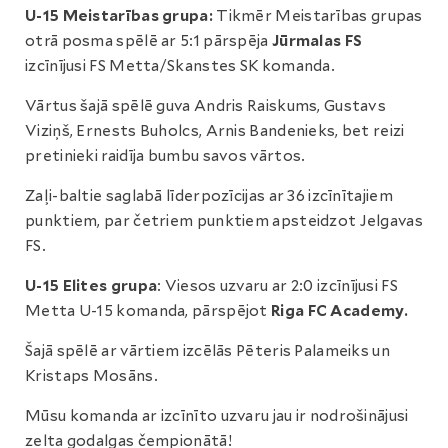
U-15 Meistarības grupa:
Tikmēr Meistarības grupas
otrā posma spēlē ar 5:1 pārspēja
Jūrmalas FS
izcīnījusi FS Metta/Skanstes SK komanda.
Vārtus šajā spēlē guva Andris Raiskums, Gustavs
Viziņš, Ernests Buholcs, Arnis Bandenieks, bet reizi
pretinieki raidīja bumbu savos vārtos.
Zaļi-baltie saglabā līderpozīcijas ar 36 izcīnītajiem
punktiem, par četriem punktiem apsteidzot Jelgavas
FS.
U-15 Elites grupa
: Viesos uzvaru ar 2:0 izcīnījusi FS
Metta U-15 komanda, pārspējot
Riga FC Academy.
Šajā spēlē ar vārtiem izcēlās Pēteris Palameiks un
Kristaps Mosāns.
Mūsu komanda ar izcīnīto uzvaru jau ir nodrošinājusi
zelta godalgas čempionātā!