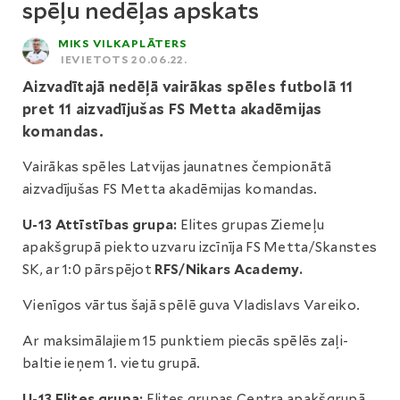
spēļu nedēļas apskats
MIKS VILKAPLĀTERS
IEVIETOTS 20.06.22.
Aizvadītajā nedēļā vairākas spēles futbolā 11
pret 11 aizvadījušas FS Metta akadēmijas
komandas.
Vairākas spēles Latvijas jaunatnes čempionātā
aizvadījušas FS Metta akadēmijas komandas.
U-13 Attīstības grupa:
Elites grupas Ziemeļu
apakšgrupā piekto uzvaru izcīnīja FS Metta/Skanstes
SK, ar 1:0 pārspējot
RFS/Nikars Academy.
Vienīgos vārtus šajā spēlē guva Vladislavs Vareiko.
Ar maksimālajiem 15 punktiem piecās spēlēs zaļi-
baltie ieņem 1. vietu grupā.
U-13 Elites grupa:
Elites grupas Centra apakšgrupā