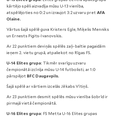
kārtējo spēli aizvadīja mūsu U-13 vienība,
atspēlējoties no 0:2 un izraujot 3:2 uzvaru pret
AFA
Olaine.
Vārtus šajā spēlē guva Kristers Egle, Miķelis Menniks
un Ernests Pigits-Ivanovskis.
Ar 22 punktiem deviņās spēlēs zaļi-baltie pagaidām
ieņem 2. vietu grupā, atpaliekot no Rīgas FS.
U-14 Elites grupa
: Tikmēr svarīgu uzvaru
čempionātā izcīnīja mūsu U-14 futbolisti, ar 1:0
pārspējot
BFC Daugavpils.
Šajā spēlē ar vārtiem izcelās Jēkabs Vītiņš.
Ar 23 punktiem desmit spēlēs mūsu vienība šobrīd ir
pirmajā vietā čempionātā.
U-16 Elites grupa
: FS Metta U-16 Elites grupas