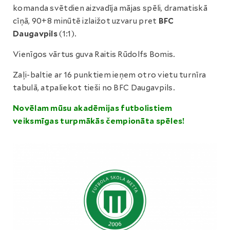
komanda svētdien aizvadīja mājas spēli, dramatiskā
cīņā, 90+8 minūtē izlaižot uzvaru pret
BFC
Daugavpils
(1:1).
Vienīgos vārtus guva Raitis Rūdolfs Bomis.
Zaļi-baltie ar 16 punktiem ieņem otro vietu turnīra
tabulā, atpaliekot tieši no BFC Daugavpils.
Novēlam mūsu akadēmijas futbolistiem
veiksmīgas turpmākās čempionāta spēles!