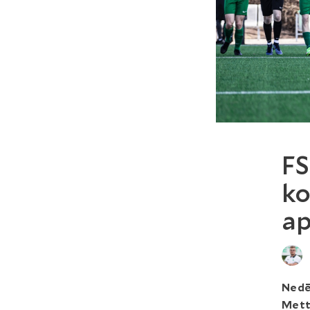
FS
ko
ap
Nedēļ
Mett