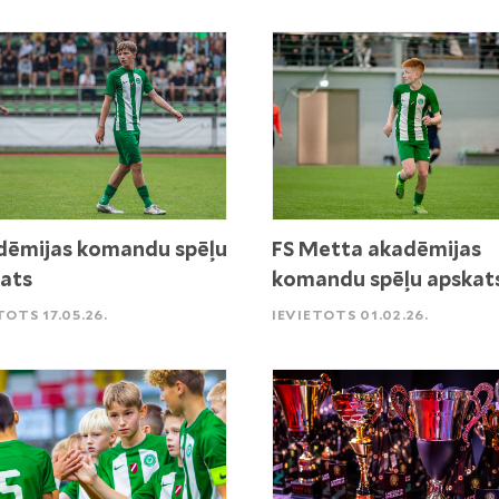
ēmijas komandu spēļu
FS Metta akadēmijas
ats
komandu spēļu apskat
TOTS 17.05.26.
IEVIETOTS 01.02.26.