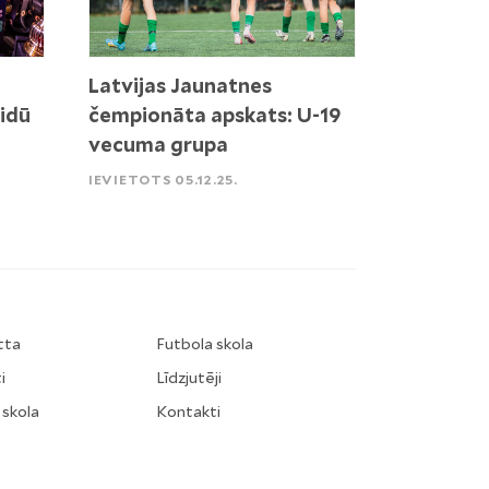
Latvijas Jaunatnes
idū
čempionāta apskats: U-19
vecuma grupa
IEVIETOTS 05.12.25.
tta
Futbola skola
i
Līdzjutēji
 skola
Kontakti