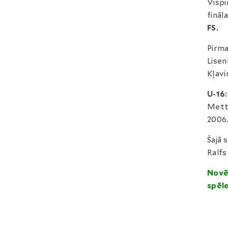
Vispi
fināl
FS.
Pirma
Lisen
Kļavi
U-16:
Metta
2006.
Šajā 
Ralfs
Novē
spēle