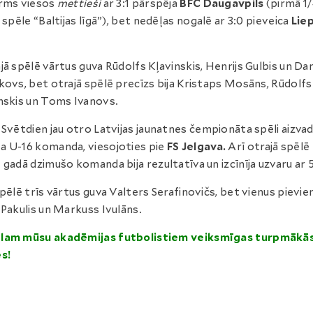
rms viesos
mettieši
ar 3:1 pārspēja
BFC Daugavpils
(pirmā 1
a spēle “Baltijas līgā”), bet nedēļas nogalē ar 3:0 pieveica
Lie
jā spēlē vārtus guva Rūdolfs Kļavinskis, Henrijs Gulbis un Dan
kovs, bet otrajā spēlē precīzs bija Kristaps Mosāns, Rūdolfs
nskis un Toms Ivanovs.
Svētdien jau otro Latvijas jaunatnes čempionāta spēli aizvadī
 U-16 komanda, viesojoties pie
FS Jelgava.
Arī otrajā spēlē
 gadā dzimušo komanda bija rezultatīva un izcīnīja uzvaru ar 5
spēlē trīs vārtus guva Valters Serafinovičs, bet vienus pievie
 Pakulis un Markuss Ivulāns.
lam mūsu akadēmijas futbolistiem veiksmīgas turpmākā
s!