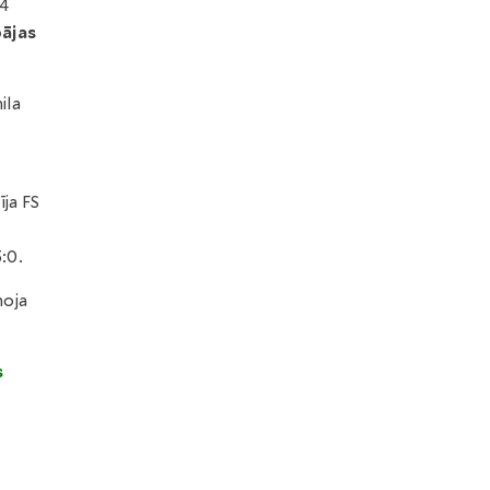
/4
pājas
ila
ja FS
:0.
noja
s