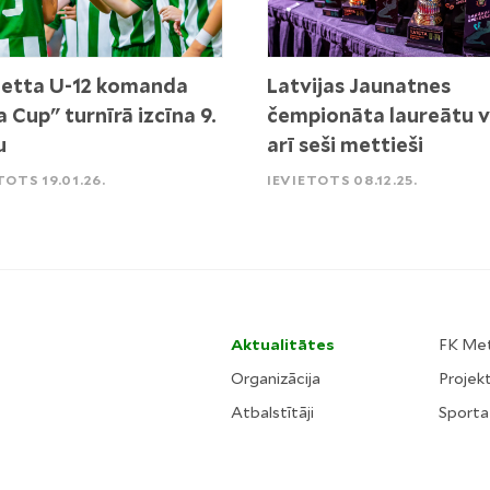
etta U-12 komanda
Latvijas Jaunatnes
a Cup" turnīrā izcīna 9.
čempionāta laureātu v
u
arī seši mettieši
TOTS 19.01.26.
IEVIETOTS 08.12.25.
Aktualitātes
FK Me
Organizācija
Projekt
Atbalstītāji
Sporta