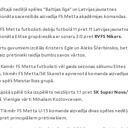
dītajā nedēļā spēles “Baltijas līga” un Latvijas jaunatnes
onāta sacensībās aizvadīja FS Metta akadēmijas komandas.
FS Metta futbolisti debiju futbolā 11 pret 11 Latvijas jaunatn
onāta Elitse grupā iesāka ar uzvaru 3:0 pret
RVFS Nikars.
rtu guvumiem izcēlās Kristers Egle un Aleks Ščerbinskis, bet
eiz pretinieki raidīja bumbu savos vārtos.
: Kamēr FS Metta futbolisti vēl gaida sezonas sākumu Elites
, tikmēr FS Metta/SK Skanste apvienotā komanda aizvadījus
 spēli Meistarības grupā.
ujošā spēlē tika izspēlēts neizšķirts 1:1 pret
SK Super Nova/
i
. Vienīgie vārti Mihailam Kozlovcevam.
: Tikmēr FS Metta U-15 komanda aizvadīja divas spēles nedēļ
pret principiāliem pretiniekiem.