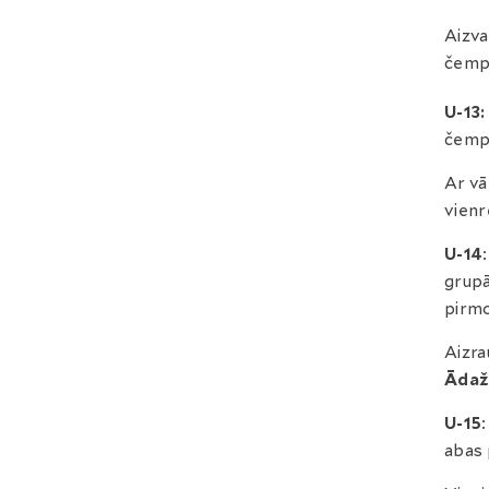
Aizva
čempi
U-13:
čempi
Ar vā
vienr
U-14
grupā
pirmo
Aizra
Ādaž
U-15
abas 