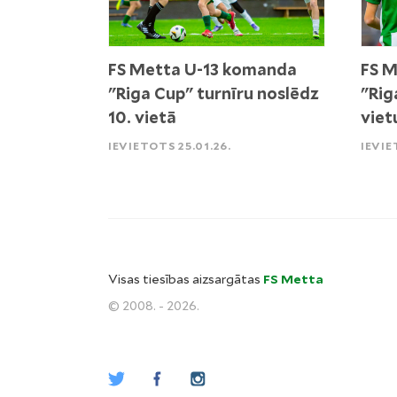
FS Metta U-13 komanda
FS M
"Riga Cup" turnīru noslēdz
"Rig
10. vietā
viet
IEVIETOTS 25.01.26.
IEVIE
Visas tiesības aizsargātas
FS Metta
© 2008. - 2026.