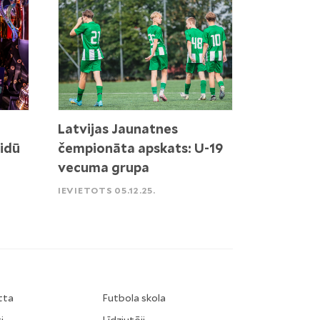
Latvijas Jaunatnes
idū
čempionāta apskats: U-19
vecuma grupa
IEVIETOTS 05.12.25.
tta
Futbola skola