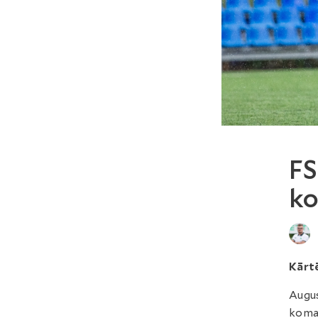
FS
ko
Kārt
Augus
koma