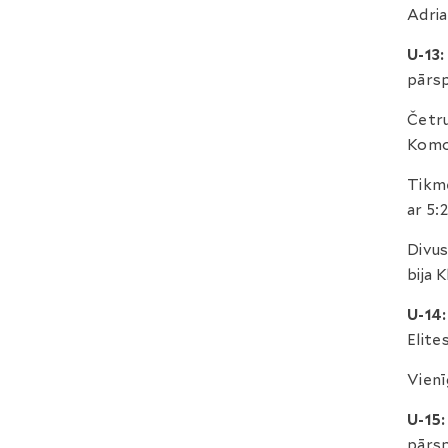
Adria
U-13:
pārs
Četru
Komor
Tikm
ar 5:
Divus
bija 
U-14:
Elite
Vienī
U-15:
pārs