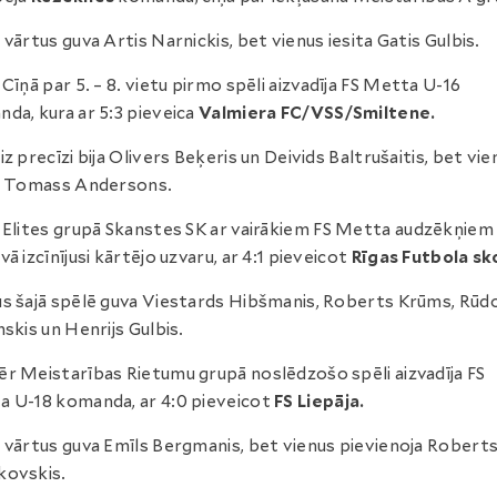
 vārtus guva Artis Narnickis, bet vienus iesita Gatis Gulbis.
:
Cīņā par 5. – 8. vietu pirmo spēli aizvadīja FS Metta U-16
da, kura ar 5:3 pieveica
Valmiera FC/VSS/Smiltene.
iz precīzi bija Olivers Beķeris un Deivids Baltrušaitis, bet vie
a Tomass Andersons.
:
Elites grupā Skanstes SK ar vairākiem FS Metta audzēkņiem
vā izcīnījusi kārtējo uzvaru, ar 4:1 pieveicot
Rīgas Futbola sk
s šajā spēlē guva Viestards Hibšmanis, Roberts Krūms, Rūd
nskis un Henrijs Gulbis.
r Meistarības Rietumu grupā noslēdzošo spēli aizvadīja FS
 U-18 komanda, ar 4:0 pieveicot
FS Liepāja.
 vārtus guva Emīls Bergmanis, bet vienus pievienoja Robert
kovskis.