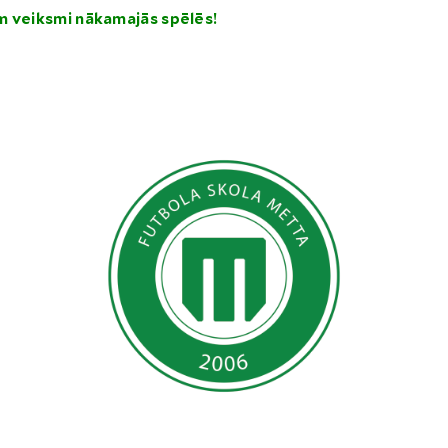
m veiksmi nākamajās spēlēs!