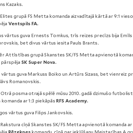
ns Kazaks.
Elites grupā FS Metta komanda aizvadītajā kārtā ar 9:1 vies
pēja
Ventspils FA.
s vārtus guva Ernests Tomkus, trīs reizes precīzs bija Emīls
ovskis, bet divus vārtus iesita Pauls Brants.
ēr Attīstības grupā Skanstes SK/FS Metta apvienotā koma
2 pārspēja
SK Super Nova.
 vārtus guva Markuss Boiko un Artūrs Sizass, bet vienreiz p
Klāvs Romanovskis.
Otrā posma otrajā spēlē mūsu 2010. gadā dzimušo futbolist
s komanda ar 1:3 piekāpās
RFS Academy.
gos vārtus guva Filips Jankovskis.
Rakstura cīņā Skanstes SK/FS Metta apvienotā komanda ar 
pēja
Rēzeknes
komandu, cīņā par iekļūšanu Meistarības A gr