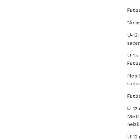
Futbo
“Ādas
U-13:
sacen
U-15:
Futb
Noslē
sudra
Futbo
U-12 
Metta
neizšķ
U-12 