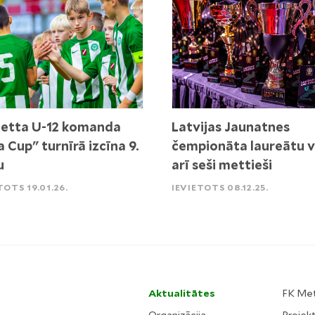
etta U-12 komanda
Latvijas Jaunatnes
a Cup" turnīrā izcīna 9.
čempionāta laureātu v
u
arī seši mettieši
TOTS 19.01.26.
IEVIETOTS 08.12.25.
Aktualitātes
FK Me