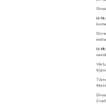
Divus
U-16
koman
Divre
iesit
U-18
sastā
Vārtu
Kļavi
Tikmē
Metta
Divus
Cveč