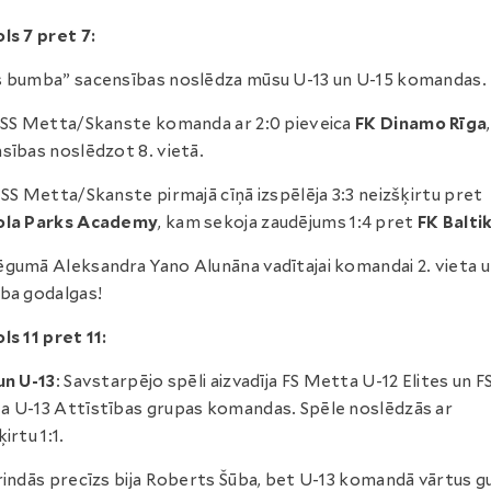
ls 7 pret 7:
 bumba” sacensības noslēdza mūsu U-13 un U-15 komandas.
 SS Metta/Skanste komanda ar 2:0 pieveica
FK Dinamo Rīga
,
sības noslēdzot 8. vietā.
 SS Metta/Skanste pirmajā cīņā izspēlēja 3:3 neizšķirtu pret
ola Parks Academy
, kam sekoja zaudējums 1:4 pret
FK Balti
gumā Aleksandra Yano Alunāna vadītajai komandai 2. vieta 
ba godalgas!
ls 11 pret 11:
un U-13
: Savstarpējo spēli aizvadīja FS Metta U-12 Elites un F
 U-13 Attīstības grupas komandas. Spēle noslēdzās ar
irtu 1:1.
rindās precīzs bija Roberts Šūba, bet U-13 komandā vārtus g