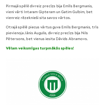
Pirmajā spēlē divreiz precīzs bija Emīls Bergmanis,
vieni vārti Intaram Gipteram un Gatim Gulbim, bet
vienreiz rēzeknieši sita savos vārtos.
Otrajā spēlē piecus vārtus guva Emīls Bergmanis, trīs
pievienoja Jānis Augulis, divreiz precīzs bija Nils
Pētersons, bet vienus iesita Dāvids Abramovs.
Vēlam veiksmīgas turpmākās spēles!