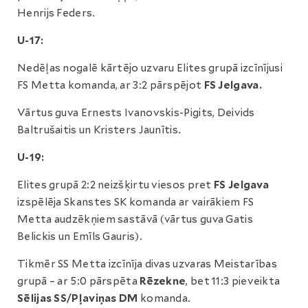
Henrijs Feders.
U-17:
Nedēļas nogalē kārtējo uzvaru Elites grupā izcīnījusi
FS Metta komanda, ar 3:2 pārspējot
FS Jelgava.
Vārtus guva Ernests Ivanovskis-Pigits, Deivids
Baltrušaitis un Kristers Jaunītis.
U-19:
Elites grupā 2:2 neizšķirtu viesos pret
FS Jelgava
izspēlēja Skanstes SK komanda ar vairākiem FS
Metta audzēkņiem sastāvā (vārtus guva Gatis
Belickis un Emīls Gauris).
Tikmēr SS Metta izcīnīja divas uzvaras Meistarības
grupā – ar 5:0 pārspēta
Rēzekne
, bet 11:3 pieveikta
Sēlijas SS/Pļaviņas DM
komanda.