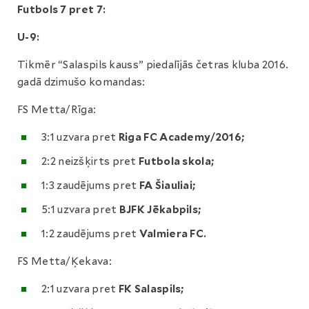
Futbols 7 pret 7:
U-9:
Tikmēr “Salaspils kauss” piedalījās četras kluba 2016.
gadā dzimušo komandas:
FS Metta/Rīga:
3:1 uzvara pret
Riga FC Academy/2016;
2:2 neizšķirts pret
Futbola skola;
1:3 zaudējums pret
FA Šiauliai;
5:1 uzvara pret
BJFK Jēkabpils;
1:2 zaudējums pret
Valmiera FC.
FS Metta/Ķekava:
2:1 uzvara pret
FK Salaspils;