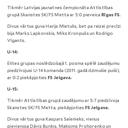
Tikmēr Latvijas jaunatnes čempionāta Attīstības
grupā Skanstes SK/FS Metta ar 5:0 pieveica
Rīgas FS.
Divus vārtus guva Harijs Mietulis, bet pa reizei precīzi
bija Marks Lapkovskis, Miks Kronpušs un Rodrigo
Vīgants.
U-14:
Elites grupas noslēdzošajā 1. posma spēlē zaudējumu
piedzīvojusi U-14 komanda (2011. gadā dzimušie puiši),
ar 0:2 piekāpjoties
FS Jelgava.
U-15:
Tikmēr Attīstības grupā zaudējumu ar 5:7 piedzīvoja
Skanstes SK/FS Metta, piekāpjoties
FS Jelgava.
Divus vārtus guva Kaspars Salenieks, vienus
pievienoja Dāvis Buņķis, Maksims Prohorenko un