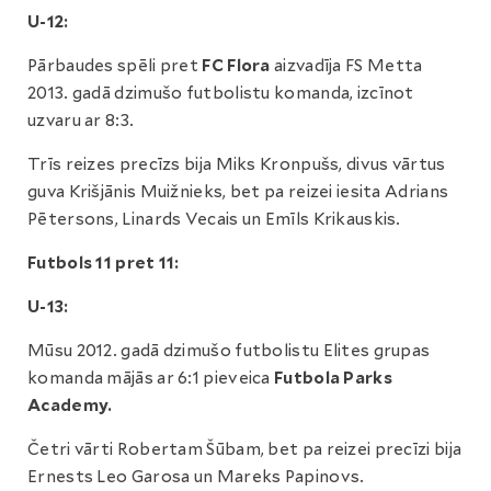
U-12:
Pārbaudes spēli pret
FC Flora
aizvadīja FS Metta
2013. gadā dzimušo futbolistu komanda, izcīnot
uzvaru ar 8:3.
Trīs reizes precīzs bija Miks Kronpušs, divus vārtus
guva Krišjānis Muižnieks, bet pa reizei iesita Adrians
Pētersons, Linards Vecais un Emīls Krikauskis.
Futbols 11 pret 11:
U-13:
Mūsu 2012. gadā dzimušo futbolistu Elites grupas
komanda mājās ar 6:1 pieveica
Futbola Parks
Academy.
Četri vārti Robertam Šūbam, bet pa reizei precīzi bija
Ernests Leo Garosa un Mareks Papinovs.