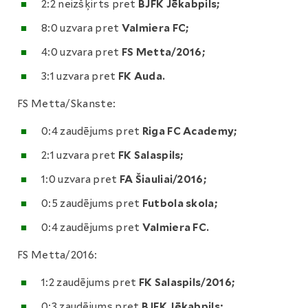
2:2 neizšķirts pret
BJFK Jēkabpils;
8:0 uzvara pret
Valmiera FC;
4:0 uzvara pret
FS Metta/2016;
3:1 uzvara pret
FK Auda.
FS Metta/Skanste:
0:4 zaudējums pret
Riga FC Academy;
2:1 uzvara pret
FK Salaspils;
1:0 uzvara pret
FA Šiauliai/2016;
0:5 zaudējums pret
Futbola skola;
0:4 zaudējums pret
Valmiera FC.
FS Metta/2016:
1:2 zaudējums pret
FK Salaspils/2016;
0:3 zaudējums pret
BJFK Jēkabpils;