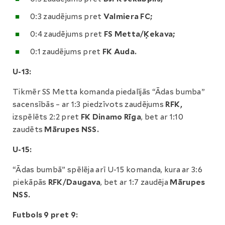
0:3 zaudējums pret
Valmiera FC;
0:4 zaudējums pret
FS Metta/Ķekava;
0:1 zaudējums pret
FK Auda.
U-13:
Tikmēr SS Metta komanda piedalījās “Ādas bumba”
sacensībās – ar 1:3 piedzīvots zaudējums
RFK,
izspēlēts 2:2 pret
FK Dinamo Rīga
, bet ar 1:10
zaudēts
Mārupes NSS.
U-15:
“Ādas bumbā” spēlēja arī U-15 komanda, kura ar 3:6
piekāpās
RFK/Daugava
, bet ar 1:7 zaudēja
Mārupes
NSS.
Futbols 9 pret 9: