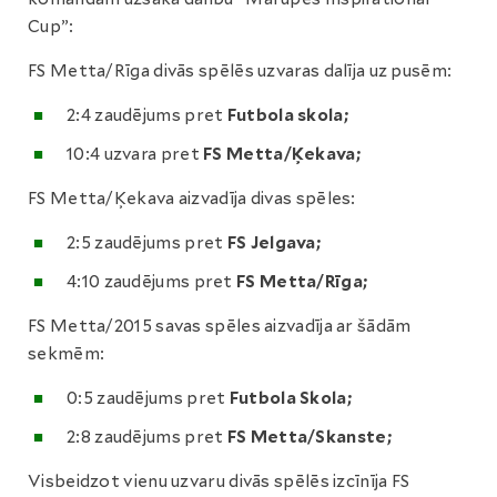
Cup”:
FS Metta/Rīga divās spēlēs uzvaras dalīja uz pusēm:
2:4 zaudējums pret
Futbola skola;
10:4 uzvara pret
FS Metta/Ķekava;
FS Metta/Ķekava aizvadīja divas spēles:
2:5 zaudējums pret
FS Jelgava;
4:10 zaudējums pret
FS Metta/Rīga;
FS Metta/2015 savas spēles aizvadīja ar šādām
sekmēm:
0:5 zaudējums pret
Futbola Skola;
2:8 zaudējums pret
FS Metta/Skanste;
Visbeidzot vienu uzvaru divās spēlēs izcīnīja FS