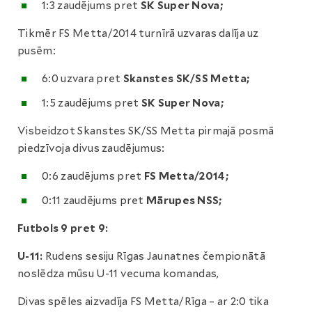
1:3 zaudējums pret
SK Super Nova;
Tikmēr FS Metta/2014 turnīrā uzvaras dalīja uz
pusēm:
6:0 uzvara pret
Skanstes SK/SS Metta;
1:5 zaudējums pret
SK Super Nova;
Visbeidzot Skanstes SK/SS Metta pirmajā posmā
piedzīvoja divus zaudējumus:
0:6 zaudējums pret
FS Metta/2014;
0:11 zaudējums pret
Mārupes NSS;
Futbols 9 pret 9:
U-11:
Rudens sesiju Rīgas Jaunatnes čempionātā
noslēdza mūsu U-11 vecuma komandas,
Divas spēles aizvadīja FS Metta/Rīga – ar 2:0 tika