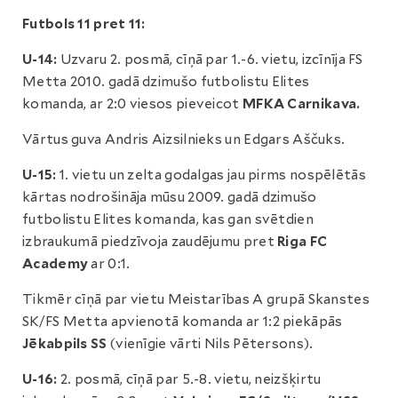
Futbols 11 pret 11:
U-14:
Uzvaru 2. posmā, cīņā par 1.-6. vietu, izcīnīja FS
Metta 2010. gadā dzimušo futbolistu Elites
komanda, ar 2:0 viesos pieveicot
MFKA Carnikava.
Vārtus guva Andris Aizsilnieks un Edgars Aščuks.
U-15:
1. vietu un zelta godalgas jau pirms nospēlētās
kārtas nodrošināja mūsu 2009. gadā dzimušo
futbolistu Elites komanda, kas gan svētdien
izbraukumā piedzīvoja zaudējumu pret
Riga FC
Academy
ar 0:1.
Tikmēr cīņā par vietu Meistarības A grupā Skanstes
SK/FS Metta apvienotā komanda ar 1:2 piekāpās
Jēkabpils SS
(vienīgie vārti Nils Pētersons).
U-16:
2. posmā, cīņā par 5.-8. vietu, neizšķirtu