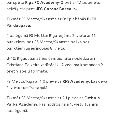
pārspēta
Riga FC Academy-2
, bet ar 1:1 izspēlēts
neizšķirts pret
JFC Corona Borealis.
Tikmēr FS Metta/Skanste ar 0:2 piekāpās
BJFK
Pārdaugava.
Noslēgumā FS Metta/Rīga ieņēma 2. vietu ar 16
punktiem, bet FS Metta/Skanste palika bez
punktiem un ierindojās 8. vietā.
U-12:
Rīgas Jaunatnes čempionātu noslēdza arī
Cristiana Teixeira vadītās U-12 vecuma komandas 9
pret 9 spēļu formātā.
FS Metta/Rīga ar 1:0 pieveica
RFS Academy
, kas deva
2. vietu turnīra tabulā.
Tikmēr FS Metta/Skanste ar 2:1 pieveica
Futbola
Parks Academy
, kas nodrošināja 4. vietu turnīra
noslēgumā.