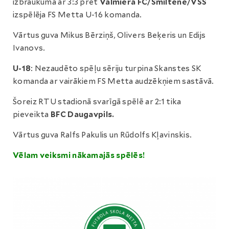
izbraukumā ar 3:3 pret
Valmiera FC/Smiltene/VSS
izspēlēja FS Metta U-16 komanda.
Vārtus guva Mikus Bērziņš, Olivers Beķeris un Edijs
Ivanovs.
U-18
: Nezaudēto spēļu sēriju turpina Skanstes SK
komanda ar vairākiem FS Metta audzēkņiem sastāvā.
Šoreiz RTU stadionā svarīgā spēlē ar 2:1 tika
pieveikta
BFC Daugavpils.
Vārtus guva Ralfs Pakulis un Rūdolfs Kļavinskis.
Vēlam veiksmi nākamajās spēlēs!