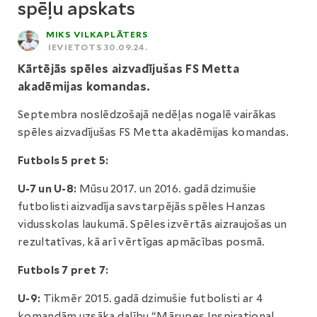
spēļu apskats
MIKS VILKAPLĀTERS
IEVIETOTS 30.09.24.
Kārtējās spēles aizvadījušas FS Metta
akadēmijas komandas.
Septembra noslēdzošajā nedēļas nogalē vairākas
spēles aizvadījušas FS Metta akadēmijas komandas.
Futbols 5 pret 5:
U-7 un U-8:
Mūsu 2017. un 2016. gadā dzimušie
futbolisti aizvadīja savstarpējās spēles Hanzas
vidusskolas laukumā. Spēles izvērtās aizraujošas un
rezultatīvas, kā arī vērtīgas apmācības posmā.
Futbols 7 pret 7:
U-9:
Tikmēr 2015. gadā dzimušie futbolisti ar 4
komandām uzsāka dalību “Mārupes Inspirational