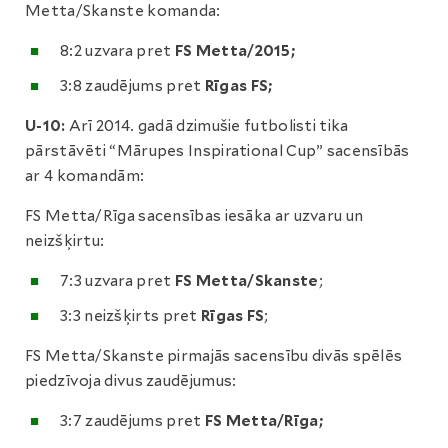
Metta/Skanste komanda:
8:2 uzvara pret
FS Metta/2015;
3:8 zaudējums pret
Rīgas FS;
U-10:
Arī 2014. gadā dzimušie futbolisti tika
pārstāvēti “Mārupes Inspirational Cup” sacensībās
ar 4 komandām:
FS Metta/Rīga sacensības iesāka ar uzvaru un
neizšķirtu:
7:3 uzvara pret
FS Metta/Skanste
;
3:3 neizšķirts pret
Rīgas FS
;
FS Metta/Skanste pirmajās sacensību divās spēlēs
piedzīvoja divus zaudējumus:
3:7 zaudējums pret
FS Metta/Rīga;