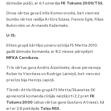
dzimušie puiši), ar 6:1 uzvarēja
FK Tukums 2000/TSS.
Divus vārtus guva Emīls Komorovskis, bet vienreiz
bumbu vārtos raidīja Artūrs Sizass, Francis Egle, Filips
Bukovskis un Armands Kažemaks.
U-15:
Elites grupā kārtējo uzvaru izcīnīja FS Metta 2010.
gadā dzimušo komanda, ar 8:2 viesos pārspējot
MFKA Carnikava.
Trīs vārtus guva Andris Aizsilnieks, divus pievienoja
Roberts Vientiess un Rodrigo Laimiņš, bet vienreiz
precīzs bija Henrijs Japiņš.
Tikmēr Attīstības grupā FS Metta/Skanstes SK
apvienotā komanda cīnījās neizšķirti 2:2 pret
FK
Tukums 2000
(abus vārtus guva Gustavs Atvase), kā
arī ar 2:8 piekāpās
Talsu NSS.