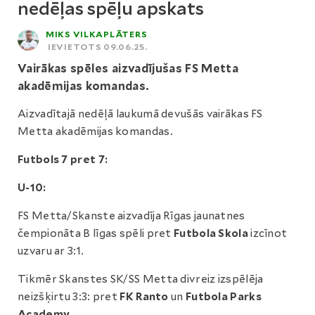
nedēļas spēļu apskats
MIKS VILKAPLĀTERS
IEVIETOTS 09.06.25.
Vairākas spēles aizvadījušas FS Metta
akadēmijas komandas.
Aizvadītajā nedēļā laukumā devušās vairākas FS
Metta akadēmijas komandas.
Futbols 7 pret 7:
U-10:
FS Metta/Skanste aizvadīja Rīgas jaunatnes
čempionāta B līgas spēli pret
Futbola Skola
izcīnot
uzvaru ar 3:1.
Tikmēr Skanstes SK/SS Metta divreiz izspēlēja
neizšķirtu 3:3: pret
FK Ranto
un
Futbola Parks
Academy.