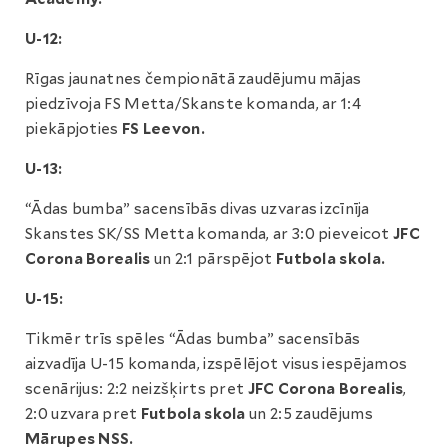
U-12:
Rīgas jaunatnes čempionātā zaudējumu mājas
piedzīvoja FS Metta/Skanste komanda, ar 1:4
piekāpjoties
FS Leevon.
U-13:
“Ādas bumba” sacensībās divas uzvaras izcīnīja
Skanstes SK/SS Metta komanda, ar 3:0 pieveicot
JFC
Corona Borealis
un 2:1 pārspējot
Futbola skola.
U-15:
Tikmēr trīs spēles “Ādas bumba” sacensībās
aizvadīja U-15 komanda, izspēlējot visus iespējamos
scenārijus: 2:2 neizšķirts pret
JFC Corona Borealis
,
2:0 uzvara pret
Futbola skola
un 2:5 zaudējums
Mārupes NSS.