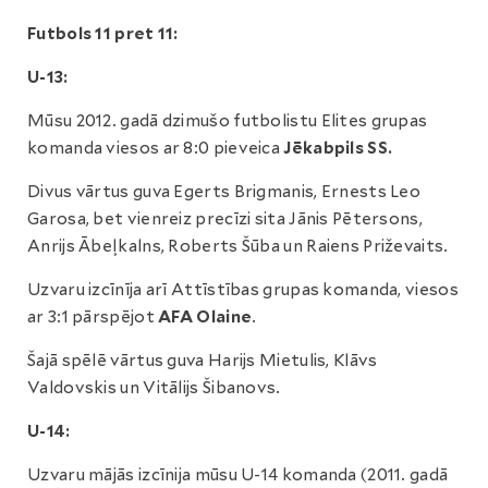
Futbols 11 pret 11:
U-13:
Mūsu 2012. gadā dzimušo futbolistu Elites grupas
komanda viesos ar 8:0 pieveica
Jēkabpils SS.
Divus vārtus guva Egerts Brigmanis, Ernests Leo
Garosa, bet vienreiz precīzi sita Jānis Pētersons,
Anrijs Ābeļkalns, Roberts Šūba un Raiens Priževaits.
Uzvaru izcīnīja arī Attīstības grupas komanda, viesos
ar 3:1 pārspējot
AFA Olaine
.
Šajā spēlē vārtus guva Harijs Mietulis, Klāvs
Valdovskis un Vitālijs Šibanovs.
U-14:
Uzvaru mājās izcīnija mūsu U-14 komanda (2011. gadā