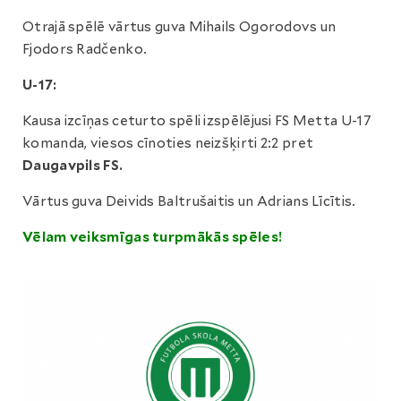
Otrajā spēlē vārtus guva Mihails Ogorodovs un
Fjodors Radčenko.
U-17:
Kausa izcīņas ceturto spēli izspēlējusi FS Metta U-17
komanda, viesos cīnoties neizšķirti 2:2 pret
Daugavpils FS.
Vārtus guva Deivids Baltrušaitis un Adrians Līcītis.
Vēlam veiksmīgas turpmākās spēles!