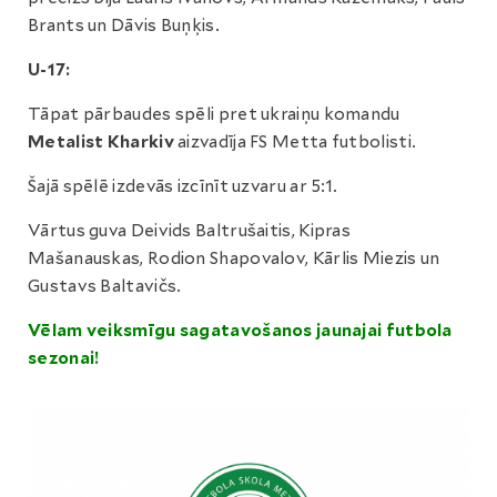
Brants un Dāvis Buņķis.
U-17:
Tāpat pārbaudes spēli pret ukraiņu komandu
Metalist Kharkiv
aizvadīja FS Metta futbolisti.
Šajā spēlē izdevās izcīnīt uzvaru ar 5:1.
Vārtus guva Deivids Baltrušaitis, Kipras
Mašanauskas, Rodion Shapovalov, Kārlis Miezis un
Gustavs Baltavičs.
Vēlam veiksmīgu sagatavošanos jaunajai futbola
sezonai!