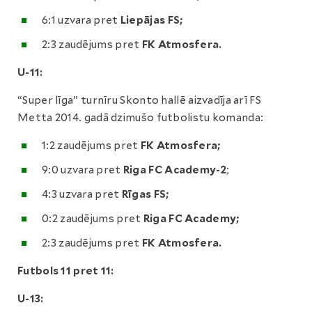
6:1 uzvara pret
Liepājas FS;
2:3 zaudējums pret
FK Atmosfera.
U-11:
“Super līga” turnīru Skonto hallē aizvadīja arī FS
Metta 2014. gadā dzimušo futbolistu komanda:
1:2 zaudējums pret
FK Atmosfera;
9:0 uzvara pret
Riga FC Academy-2
;
4:3 uzvara pret
Rīgas FS;
0:2 zaudējums pret
Riga FC Academy;
2:3 zaudējums pret
FK Atmosfera.
Futbols 11 pret 11:
U-13: