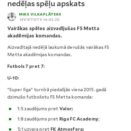
nedēļas spēļu apskats
MIKS VILKAPLĀTERS
IEVIETOTS 16.02.25.
Vairākas spēles aizvadījušas FS Metta
akadēmijas komandas.
Aizvadītajā nedēļā laukumā devušās vairākas FS
Metta akadēmijas komandas.
Futbols 7 pret 7:
U-10:
“Super līga” turnīrā piedalījās viena 2015. gadā
dzimušo futbolistu FS Metta komanda:
1:5 zaudējums pret
Valor;
1:8 zaudējums pret
Riga FC Academy
;
5:1 uzvara pret
FK Atmosfera;