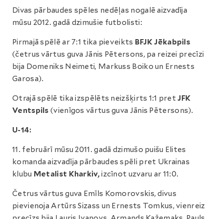
Divas pārbaudes spēles nedēļas nogalē aizvadīja
mūsu 2012. gadā dzimušie futbolisti:
Pirmajā spēlē ar 7:1 tika pieveikts
BFJK Jēkabpils
(četrus vārtus guva Jānis Pētersons, pa reizei precīzi
bija Domeniks Neimeti, Markuss Boiko un Ernests
Garosa).
Otrajā spēlē tika izspēlēts neizšķirts 1:1 pret
JFK
Ventspils
(vienīgos vārtus guva Jānis Pētersons).
U-14:
11. februārī mūsu 2011. gadā dzimušo puišu Elites
komanda aizvadīja pārbaudes spēli pret Ukrainas
klubu
Metalist Kharkiv,
izcīnot uzvaru ar 11:0.
Četrus vārtus guva Emīls Komorovskis, divus
pievienoja Artūrs Sizass un Ernests Tomkus, vienreiz
precīzs bija Lauris Ivanovs, Armands Kažemaks, Pauls