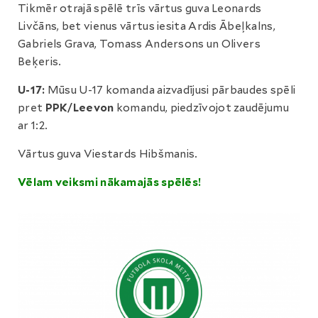
Tikmēr otrajā spēlē trīs vārtus guva Leonards
Livčāns, bet vienus vārtus iesita Ardis Ābeļkalns,
Gabriels Grava, Tomass Andersons un Olivers
Beķeris.
U-17:
Mūsu U-17 komanda aizvadījusi pārbaudes spēli
pret
PPK/Leevon
komandu, piedzīvojot zaudējumu
ar 1:2.
Vārtus guva Viestards Hibšmanis.
Vēlam veiksmi nākamajās spēlēs!