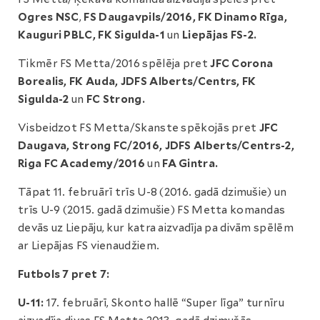
Ogres NSC
,
FS Daugavpils/2016, FK Dinamo Rīga,
Kauguri PBLC, FK Sigulda-1
un
Liepājas FS-2.
Tikmēr FS Metta/2016 spēlēja pret
JFC Corona
Borealis, FK Auda, JDFS Alberts/Centrs, FK
Sigulda-2
un
FC Strong.
Visbeidzot FS Metta/Skanste spēkojās pret
JFC
Daugava, Strong FC/2016, JDFS Alberts/Centrs-2,
Riga FC Academy/2016
un
FA Gintra.
Tāpat 11. februārī trīs U-8 (2016. gadā dzimušie) un
trīs U-9 (2015. gadā dzimušie) FS Metta komandas
devās uz Liepāju, kur katra aizvadīja pa divām spēlēm
ar Liepājas FS vienaudžiem.
Futbols 7 pret 7:
U-11:
17. februārī, Skonto hallē “Super līga” turnīru