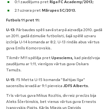
0:1 zaudējums pret
Riga FC Academy/2013;
2:1 uzvara pret
Mārupes SC/2013.
Futbols 11 pret 11:
U-13:
Pārbaudes spēli savā starpā aizvadīja 2010. gadā
un 2011. gadā dzimušie futbolisti, šajā spēlē uzvaru
izcīnīja U-14 komanda ar 8:2. U-13 rindās abus vārtus
guva Emīls Komorovskis.
Tikmēr M11 spēlēja pret
Upesciems,
kad piedzīvoja
zaudējumu ar 1:11, vienīgos vārtus guva Oskars
Tamužs.
U-15
:
FS Metta U-15 komanda “Baltijas līga”
sacensību ievadā ar 9:1 pieveica
JDFS Alberts
.
Trīs vārtus guva Mikus Rozītis, divreiz precīzs bija
Aleks Ščerbinskis, bet vienus vārtus guva Ernests
Ivanovskis-Pigits, Kārlis Miezis un Deivids