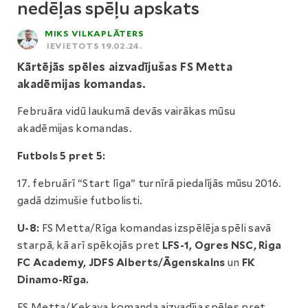
nedēļas spēļu apskats
MIKS VILKAPLĀTERS
IEVIETOTS 19.02.24.
Kārtējās spēles aizvadījušas FS Metta
akadēmijas komandas.
Februāra vidū laukumā devās vairākas mūsu
akadēmijas komandas.
Futbols 5 pret 5:
17. februārī “Start līga” turnīrā piedalījās mūsu 2016.
gadā dzimušie futbolisti.
U-8:
FS Metta/Rīga komandas izspēlēja spēli savā
starpā, kā arī spēkojās pret
LFS-1, Ogres NSC, Riga
FC Academy, JDFS Alberts/Āgenskalns
un
FK
Dinamo-Rīga.
FS Metta/Ķekava komanda aizvadīja spēles pret