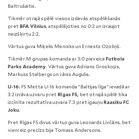
Baltrušaitis.
Tikmēr otrajā spēlē viesos izdevās atspēlēšanās
pret
BFA Vilnius
, atspēlējoties no 0:2 un izraujot
neizšķirtu 2:2.
Vārtus guva Miķelis Menniks un Ernests Ozoliņš.
Tikmēr M grupas komanda ar 3:0 pieveica
Futbola
Parks Academy
. Vārtus guva Adrians Groskops,
Markuss Stalbergs un Jānis Augulis.
U-16:
FS Metta U-16 komanda “Baltijas līga” ievadā ar
3:2 izrāva uzvaru pret
Rīgas FS,
bet otrajā spēlē tika
izcīnīta rezultatīva uzvara 7:3 pret igauņu
Raasiku FC
Joku
.
Pret Rīgas FS divus vārtus guva Leonards Livčāns, bet
vienreiz precīzs bija Tomass Andersons.