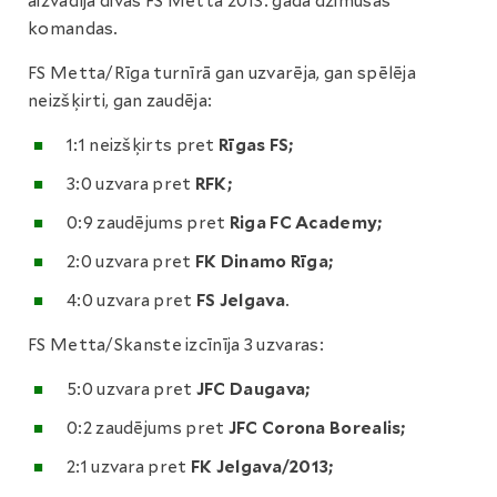
aizvadīja divas FS Metta 2013. gadā dzimušās
komandas.
FS Metta/Rīga turnīrā gan uzvarēja, gan spēlēja
neizšķirti, gan zaudēja:
1:1 neizšķirts pret
Rīgas FS;
3:0 uzvara pret
RFK;
0:9 zaudējums pret
Riga FC Academy;
2:0 uzvara pret
FK Dinamo Rīga;
4:0 uzvara pret
FS Jelgava
.
FS Metta/Skanste izcīnīja 3 uzvaras:
5:0 uzvara pret
JFC Daugava;
0:2 zaudējums pret
JFC Corona Borealis;
2:1 uzvara pret
FK Jelgava/2013;