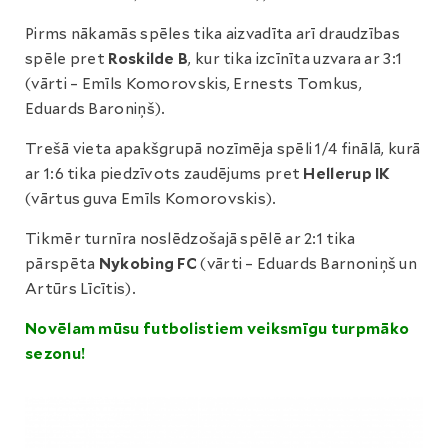
Pirms nākamās spēles tika aizvadīta arī draudzības
spēle pret
Roskilde B
, kur tika izcīnīta uzvara ar 3:1
(vārti – Emīls Komorovskis, Ernests Tomkus,
Eduards Baroniņš).
Trešā vieta apakšgrupā nozīmēja spēli 1/4 finālā, kurā
ar 1:6 tika piedzīvots zaudējums pret
Hellerup IK
(vārtus guva Emīls Komorovskis).
Tikmēr turnīra noslēdzošajā spēlē ar 2:1 tika
pārspēta
Nykobing FC
(vārti – Eduards Barnoniņš un
Artūrs Līcītis).
Novēlam mūsu futbolistiem veiksmīgu turpmāko
sezonu!