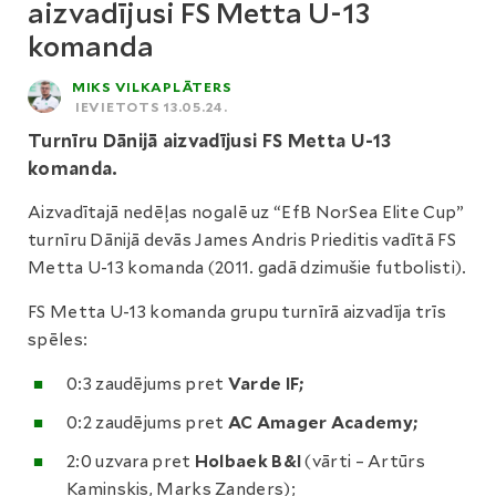
aizvadījusi FS Metta U-13
komanda
MIKS VILKAPLĀTERS
IEVIETOTS 13.05.24.
Turnīru Dānijā aizvadījusi FS Metta U-13
komanda.
Aizvadītajā nedēļas nogalē uz “EfB NorSea Elite Cup”
turnīru Dānijā devās James Andris Prieditis vadītā FS
Metta U-13 komanda (2011. gadā dzimušie futbolisti).
FS Metta U-13 komanda grupu turnīrā aizvadīja trīs
spēles:
0:3 zaudējums pret
Varde IF;
0:2 zaudējums pret
AC Amager Academy;
2:0 uzvara pret
Holbaek B&I
(vārti – Artūrs
Kaminskis, Marks Zanders);