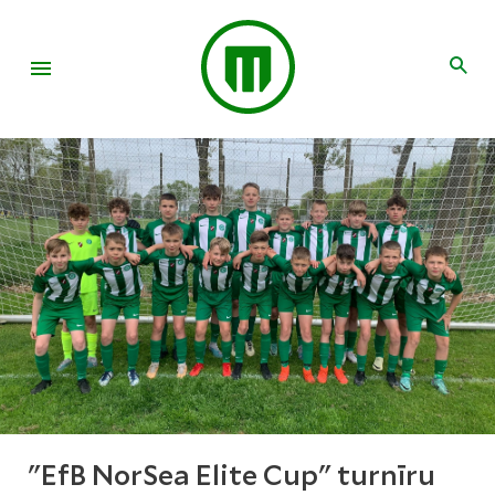
"EfB NorSea Elite Cup" turnīru