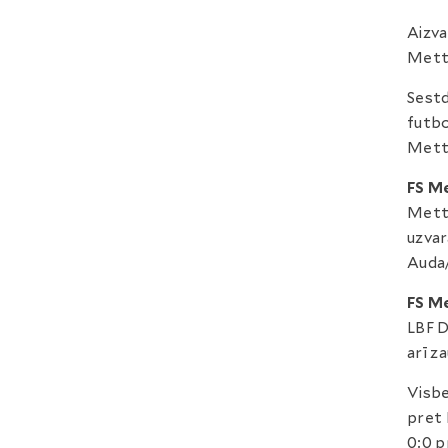
Aizva
Mett
Sestd
futbo
Mett
FS M
Metta
uzvar
Auda/
FS M
LBF D
arī z
Visb
pret 
0:0 p