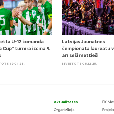
etta U-12 komanda
Latvijas Jaunatnes
a Cup" turnīrā izcīna 9.
čempionāta laureātu v
u
arī seši mettieši
TOTS 19.01.26.
IEVIETOTS 08.12.25.
Aktualitātes
FK Me
Organizācija
Projekt