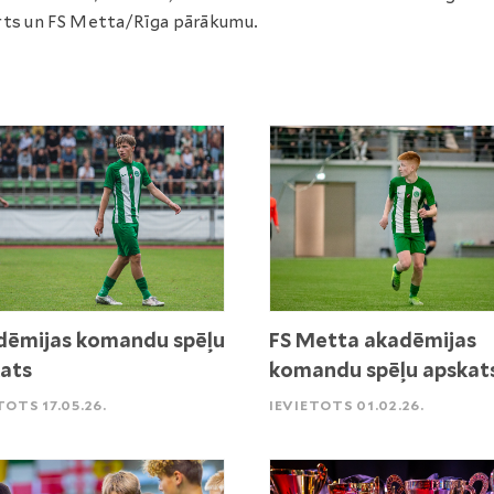
ts un FS Metta/Rīga pārākumu.
ēmijas komandu spēļu
FS Metta akadēmijas
ats
komandu spēļu apskat
TOTS 17.05.26.
IEVIETOTS 01.02.26.