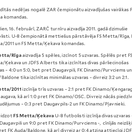
dītās nedēļas nogalē ZAR čempionātu aizvadījušas vairākas 
a komandas.
ien, 16. februārī, ZARČ turnīru aizvadīja 2011. gadā dzimušie
listi. U-8 čempionātā mettiešus pārstāvēja FS Metta/Rīga, 
a/2011 un FS Metta/Ķekava komandas.
etta/Rīga
aizvadīja 5 spēles, izcīnot 5 uzvaras. Spēlēs pret F
/Ķekava un JDFS Alberts tika izcīnītas divas pārliecinošas
as – 4:0 un 5:0, bet pret Daugavpili, FK Dinamo/Purvciems un
Baldone tika izcīnītas minimālas uzvaras – divreiz 3:2 un 2:1.
etta/2011
izcīnīja trīs uzvaras – 2:1 pret FK Dinamo/Ķengara
augava, kā arī 1:0 pret FK Dinamo/OSC. Divreiz nācās piedzī
audējumus – 0:3 pret Daugavpils-2 un FK Dinamo/Pļavnieki.
eidzot
FS Metta/Ķekava
U-8 futbolisti izcīnīja divas uzvaras 
Daugavpili un 9:0 pret FK Dinamo/Purvciems -, cīnījās neizšķi
ret FK Auda/Baldone, kā arī divreiz ar 0:4 atzina attiecīgi JD