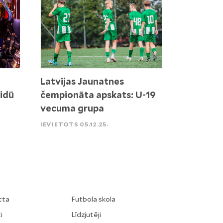
Latvijas Jaunatnes
idū
čempionāta apskats: U-19
vecuma grupa
IEVIETOTS 05.12.25.
tta
Futbola skola
i
Līdzjutēji