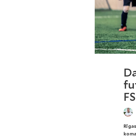
Da
fu
FS
Rīga
koma