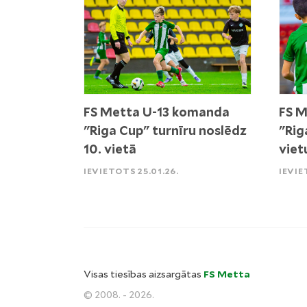
FS Metta U-13 komanda
FS M
"Riga Cup" turnīru noslēdz
"Rig
10. vietā
viet
IEVIETOTS 25.01.26.
IEVIE
Visas tiesības aizsargātas
FS Metta
© 2008. - 2026.