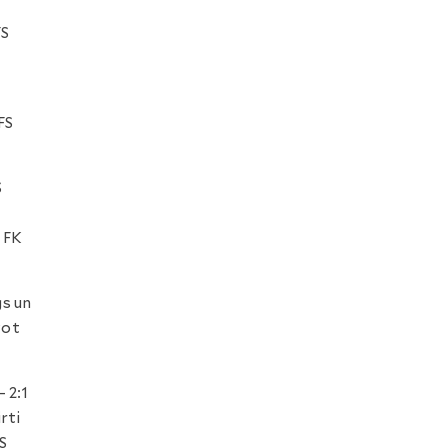
FS
FS
S
 FK
gs un
vot
– 2:1
rti
FS