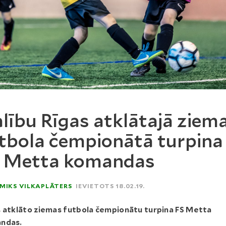
lību Rīgas atklātajā ziem
tbola čempionātā turpina
 Metta komandas
MIKS VILKAPLĀTERS
IEVIETOTS 18.02.19.
s atklāto ziemas futbola čempionātu turpina FS Metta
ndas.