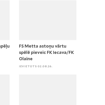
spēļu
FS Metta astoņu vārtu
spēlē pieveic FK Iecava/FK
Olaine
IEVIETOTS 02.08.26.