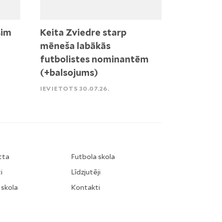
sim
Keita Zviedre starp
mēneša labākās
futbolistes nominantēm
(+balsojums)
IEVIETOTS 30.07.26.
tta
Futbola skola
i
Līdzjutēji
 skola
Kontakti