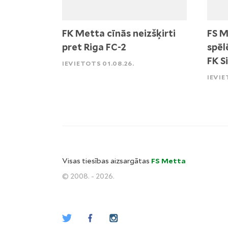
FK Metta cīnās neizšķirti
FS M
pret Riga FC-2
spēl
FK S
IEVIETOTS 01.08.26.
IEVIE
Visas tiesības aizsargātas
FS Metta
© 2008. - 2026.