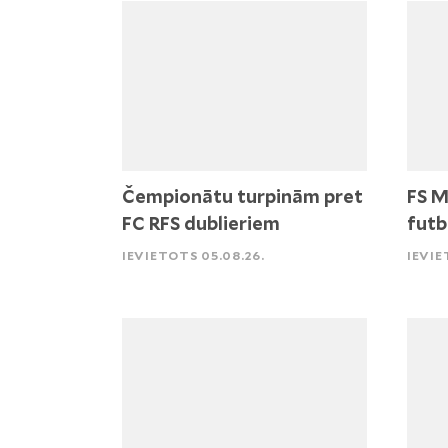
Čempionātu turpinām pret
FS M
FC RFS dublieriem
futb
IEVIETOTS 05.08.26.
IEVIE