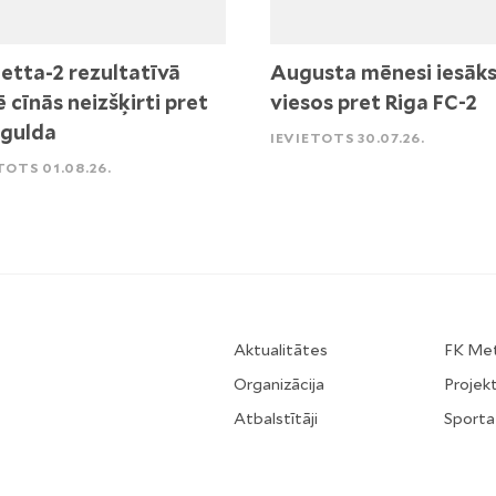
etta-2 rezultatīvā
Augusta mēnesi iesāk
ē cīnās neizšķirti pret
viesos pret Riga FC-2
igulda
IEVIETOTS 30.07.26.
TOTS 01.08.26.
Aktualitātes
FK Me
Organizācija
Projekt
Atbalstītāji
Sporta