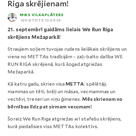
Riga skrējienam!
MIKS VILKAPLĀTERS
IEVIETOTS 13.09.19.
21. septembrī gaidāms lielais We Run Riga
skrējiens Mežaparkā!
Straujiem soļiem tuvojas rudens lielākais skrējiens un
viena no METTAs tradīcijām – zaļi-balto dalība WE
RUN RIGA skrējienā, kurš šogad atgriežas
Mežaparkā.
Kā katru gadu, skrien visa
METTA
: spēlētāji,
mammas un tēti, brāļi un māsas, vecmammas un
vectēvi, treneri un viņu ģimenes.
Mēs skrienam no
bērnības līdz pat sirmam vecumam!
Šoreiz We Run Riga atgriežas arī stafešu skrējiens,
kurā piedalīsies viss METTAs kolektīvs.