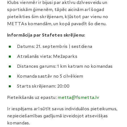
Klubs vienmēr ir bijusi par aktīvu dzīvesveidu un
sportiskām ģimenēm, tāpēc aicinām arī šogad
pieteikties šim skrējienam, kļūstot par vienu no
METTAs komandām, un kopā pavadīt šo dienu.
Informācija par Stafetes skrējienu:
Datums: 21. septembris | sestdiena
Atrašanās vieta: Mežaparks
Distances garums: 1 km katram no komandas
Komanda sastāv no 5 cilvēkiem
Starts skrējienam: 20:00
Pieteikšanās uz epastu:
metta@fsmetta.lv
Ir iespējams arī sūtīt savus individuālos pieteikumus,
nepieciešamības gadījumā izveidojot atsevišķas
komandas.