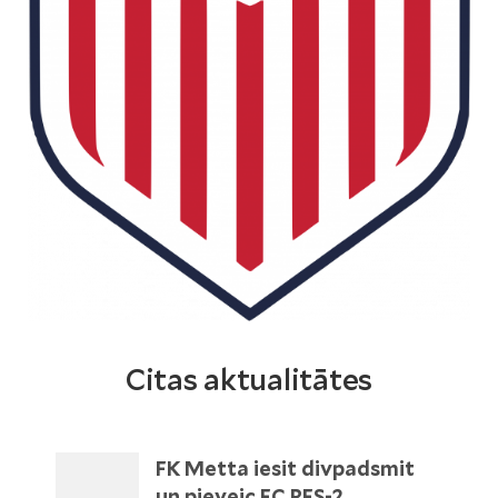
Citas aktualitātes
FK Metta iesit divpadsmit
un pieveic FC RFS-2