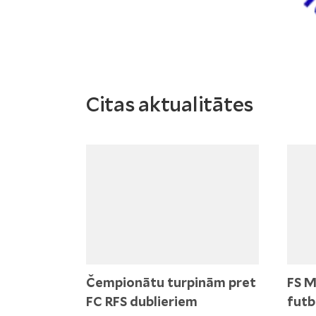
Citas aktualitātes
Čempionātu turpinām pret
FS M
FC RFS dublieriem
futb