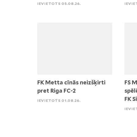
IEVIETOTS 05.08.26.
IEVIE
FK Metta cīnās neizšķirti
FS M
pret Riga FC-2
spēl
FK S
IEVIETOTS 01.08.26.
IEVIE