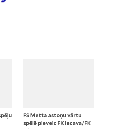
spēļu
FS Metta astoņu vārtu
spēlē pieveic FK Iecava/FK