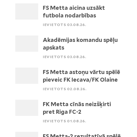
FS Metta aicina uzsākt
futbola nodarbības
IEVIETOTS 03.08.26.
Akadēmijas komandu spēļu
apskats
IEVIETOTS 03.08.26.
FS Metta astoņu vārtu spēlē
pieveic FK Iecava/FK Olaine
IEVIETOTS 02.08.26.
FK Metta cīnās neizšķirti
pret Riga FC-2
IEVIETOTS 01.08.26.
FS Metta-2 rezultatīvā spēlē