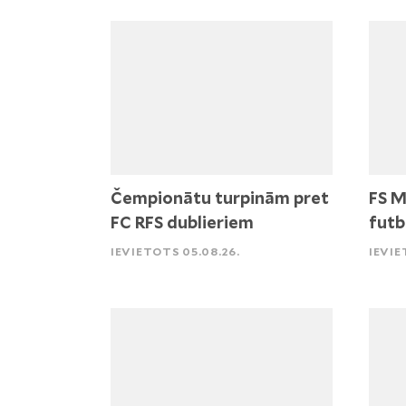
Čempionātu turpinām pret
FS M
FC RFS dublieriem
futb
IEVIETOTS 05.08.26.
IEVIE