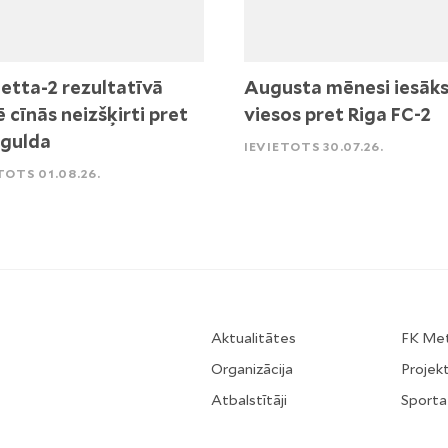
etta-2 rezultatīvā
Augusta mēnesi iesāk
ē cīnās neizšķirti pret
viesos pret Riga FC-2
igulda
IEVIETOTS 30.07.26.
TOTS 01.08.26.
Aktualitātes
FK Me
Organizācija
Projekt
Atbalstītāji
Sporta