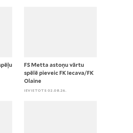
spēļu
FS Metta astoņu vārtu
spēlē pieveic FK Iecava/FK
Olaine
IEVIETOTS 02.08.26.