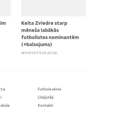
sim
Keita Zviedre starp
mēneša labākās
futbolistes nominantēm
(+balsojums)
IEVIETOTS 30.07.26.
tta
Futbola skola
i
Līdzjutēji
 skola
Kontakti