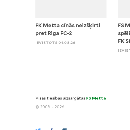
FK Metta cīnās neizšķirti
FS M
pret Riga FC-2
spēl
FK S
IEVIETOTS 01.08.26.
IEVIE
Visas tiesības aizsargātas
FS Metta
© 2008. - 2026.