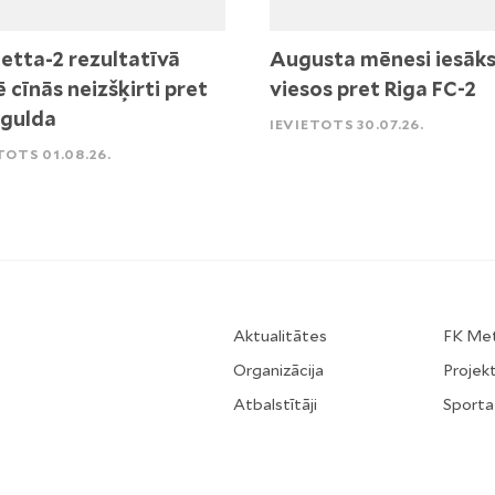
etta-2 rezultatīvā
Augusta mēnesi iesāk
ē cīnās neizšķirti pret
viesos pret Riga FC-2
igulda
IEVIETOTS 30.07.26.
TOTS 01.08.26.
Aktualitātes
FK Me
Organizācija
Projekt
Atbalstītāji
Sporta