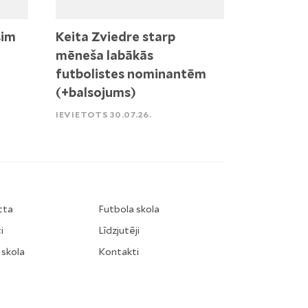
sim
Keita Zviedre starp
mēneša labākās
futbolistes nominantēm
(+balsojums)
IEVIETOTS 30.07.26.
tta
Futbola skola
i
Līdzjutēji
 skola
Kontakti