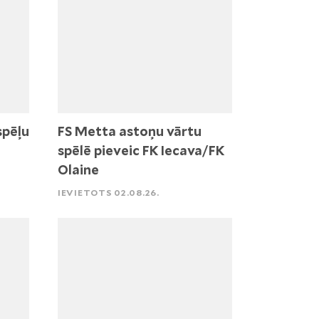
spēļu
FS Metta astoņu vārtu
spēlē pieveic FK Iecava/FK
Olaine
IEVIETOTS 02.08.26.