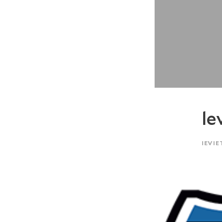
le
IEVIE