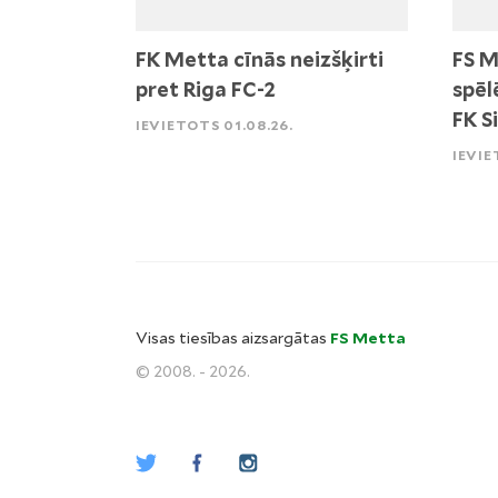
FK Metta cīnās neizšķirti
FS M
pret Riga FC-2
spēl
FK S
IEVIETOTS 01.08.26.
IEVIE
Visas tiesības aizsargātas
FS Metta
© 2008. - 2026.