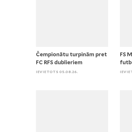
Čempionātu turpinām pret
FS M
FC RFS dublieriem
futb
IEVIETOTS 05.08.26.
IEVIE