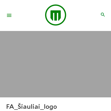
FA_Šiauliai_logo