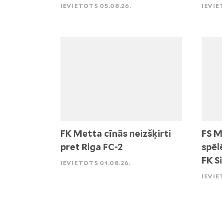
IEVIETOTS 05.08.26.
IEVIE
FK Metta cīnās neizšķirti
FS M
pret Riga FC-2
spēl
FK S
IEVIETOTS 01.08.26.
IEVIE