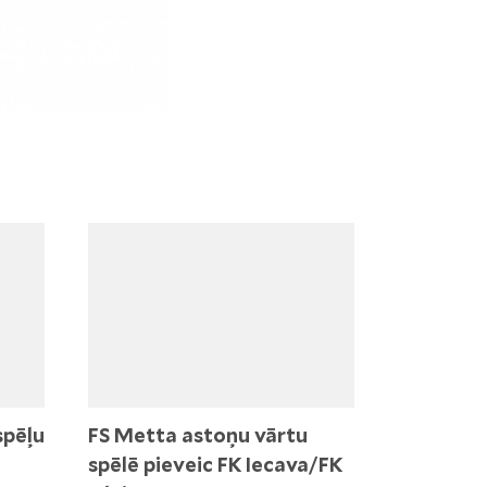
spēļu
FS Metta astoņu vārtu
spēlē pieveic FK Iecava/FK