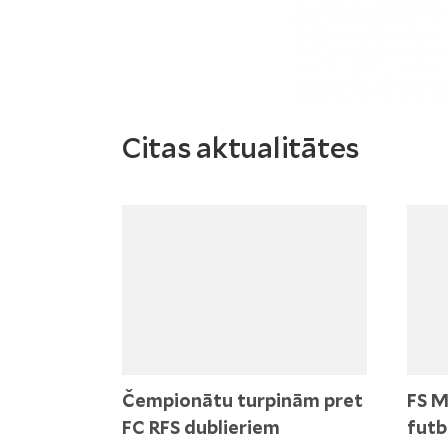
Citas aktualitātes
Čempionātu turpinām pret
FS M
FC RFS dublieriem
futb