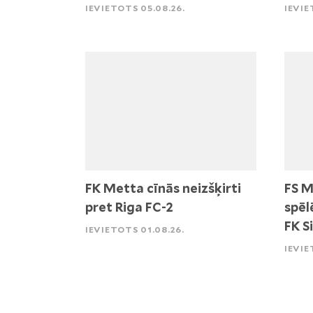
IEVIETOTS 05.08.26.
IEVIE
FK Metta cīnās neizšķirti
FS M
pret Riga FC-2
spēl
FK S
IEVIETOTS 01.08.26.
IEVIE