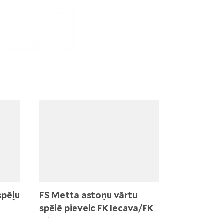
spēļu
FS Metta astoņu vārtu
spēlē pieveic FK Iecava/FK