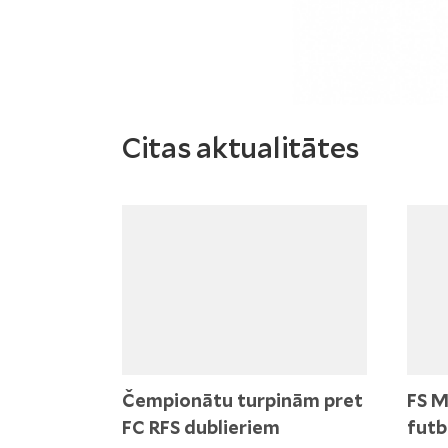
Citas aktualitātes
Čempionātu turpinām pret
FS M
FC RFS dublieriem
futb