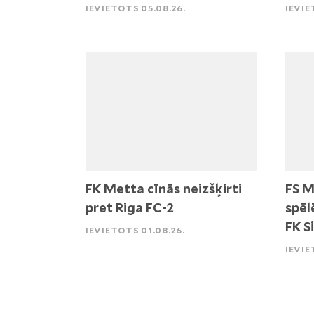
IEVIETOTS 05.08.26.
IEVIE
FK Metta cīnās neizšķirti
FS M
pret Riga FC-2
spēl
FK S
IEVIETOTS 01.08.26.
IEVIE