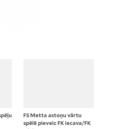
spēļu
FS Metta astoņu vārtu
spēlē pieveic FK Iecava/FK