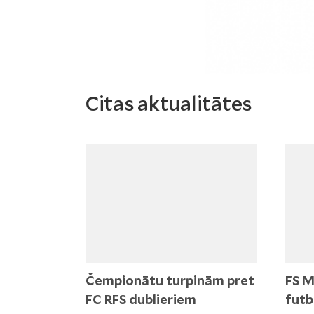
Citas aktualitātes
Čempionātu turpinām pret
FS M
FC RFS dublieriem
futb