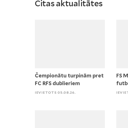
Citas aktualitātes
Čempionātu turpinām pret
FS M
FC RFS dublieriem
futb
IEVIETOTS 05.08.26.
IEVIE