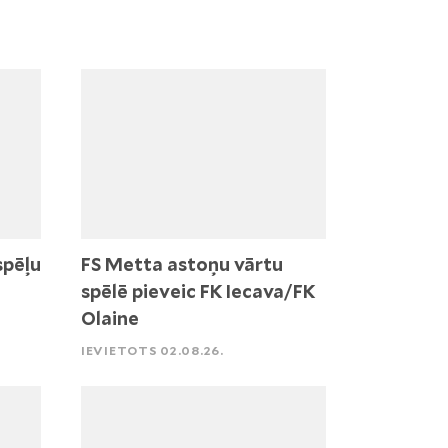
spēļu
FS Metta astoņu vārtu
spēlē pieveic FK Iecava/FK
Olaine
IEVIETOTS 02.08.26.