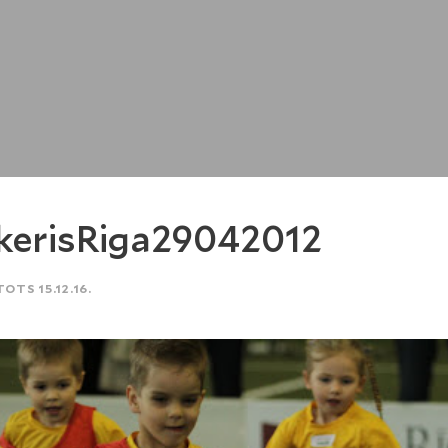
kerisRiga29042012
TOTS 15.12.16.