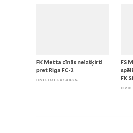
FK Metta cīnās neizšķirti
FS M
pret Riga FC-2
spēl
FK S
IEVIETOTS 01.08.26.
IEVIE