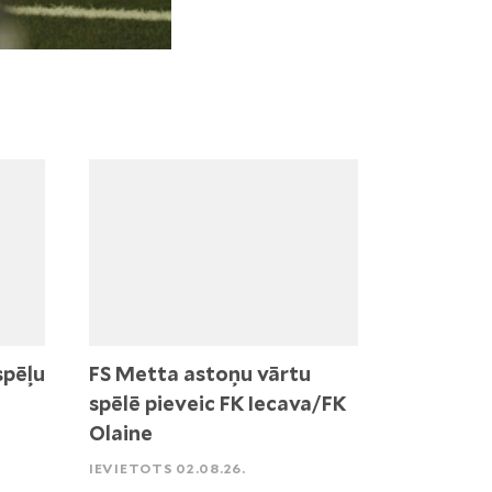
spēļu
FS Metta astoņu vārtu
spēlē pieveic FK Iecava/FK
Olaine
IEVIETOTS 02.08.26.