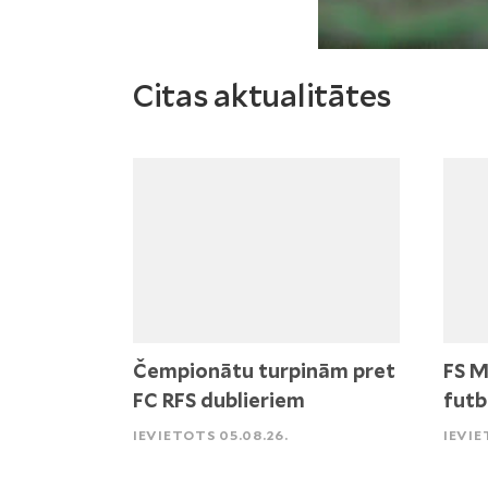
Citas aktualitātes
Čempionātu turpinām pret
FS M
FC RFS dublieriem
futb
IEVIETOTS 05.08.26.
IEVIE