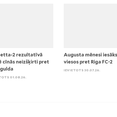
etta-2 rezultatīvā
Augusta mēnesi iesāk
ē cīnās neizšķirti pret
viesos pret Riga FC-2
igulda
IEVIETOTS 30.07.26.
TOTS 01.08.26.