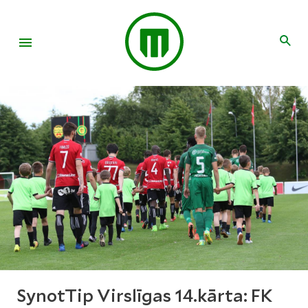
SynotTip Virslīgas 14.kārta: FK