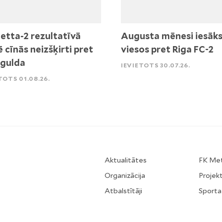
etta-2 rezultatīvā
Augusta mēnesi iesāk
ē cīnās neizšķirti pret
viesos pret Riga FC-2
igulda
IEVIETOTS 30.07.26.
TOTS 01.08.26.
Aktualitātes
FK Me
Organizācija
Projekt
Atbalstītāji
Sporta