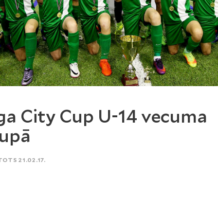
ga City Cup U-14 vecuma
rupā
TOTS 21.02.17.