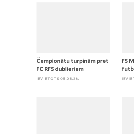
Čempionātu turpinām pret
FS M
FC RFS dublieriem
futb
IEVIETOTS 05.08.26.
IEVIE