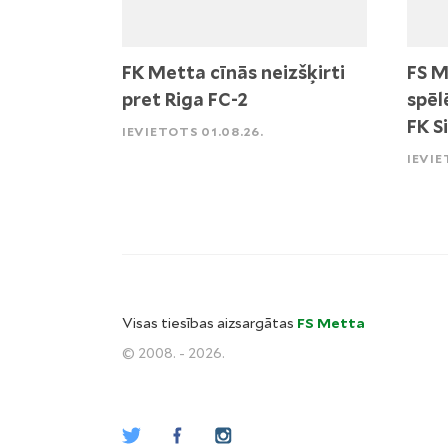
FK Metta cīnās neizšķirti
FS M
pret Riga FC-2
spēl
FK S
IEVIETOTS 01.08.26.
IEVIE
Visas tiesības aizsargātas
FS Metta
© 2008. - 2026.