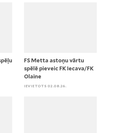
spēļu
FS Metta astoņu vārtu
spēlē pieveic FK Iecava/FK
Olaine
IEVIETOTS 02.08.26.