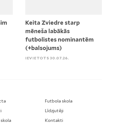
sim
Keita Zviedre starp
mēneša labākās
futbolistes nominantēm
(+balsojums)
IEVIETOTS 30.07.26.
tta
Futbola skola
i
Līdzjutēji
 skola
Kontakti