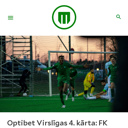
Optibet Virslīgas 4. kārta: FK