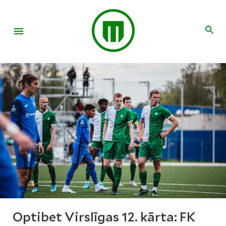
Optibet Virslīgas 12. kārta: FK