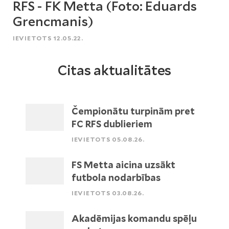
RFS - FK Metta (Foto: Eduards
Grencmanis)
IEVIETOTS 12.05.22.
Citas aktualitātes
Čempionātu turpinām pret
FC RFS dublieriem
IEVIETOTS 05.08.26.
FS Metta aicina uzsākt
futbola nodarbības
IEVIETOTS 03.08.26.
Akadēmijas komandu spēļu