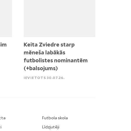
sim
Keita Zviedre starp
mēneša labākās
futbolistes nominantēm
(+balsojums)
IEVIETOTS 30.07.26.
tta
Futbola skola
i
Līdzjutēji