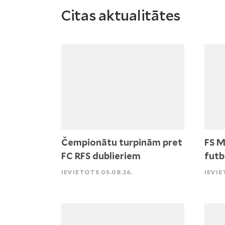
Citas aktualitātes
Čempionātu turpinām pret
FS M
FC RFS dublieriem
futb
IEVIETOTS 05.08.26.
IEVIE