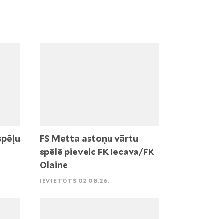
spēļu
FS Metta astoņu vārtu
spēlē pieveic FK Iecava/FK
Olaine
IEVIETOTS 02.08.26.