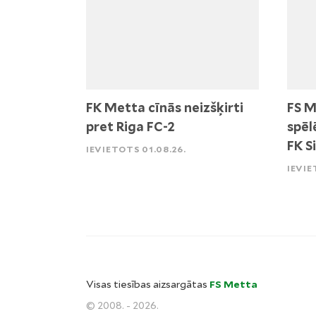
FK Metta cīnās neizšķirti
FS M
pret Riga FC-2
spēl
FK S
IEVIETOTS 01.08.26.
IEVIE
Visas tiesības aizsargātas
FS Metta
© 2008. - 2026.