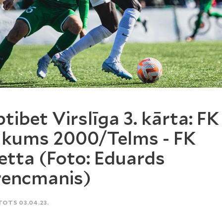
tibet Virslīga 3. kārta: FK
kums 2000/Telms - FK
tta (Foto: Eduards
encmanis)
TOTS 03.04.23.