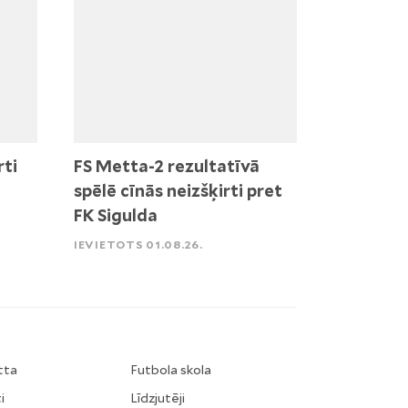
rti
FS Metta-2 rezultatīvā
spēlē cīnās neizšķirti pret
FK Sigulda
IEVIETOTS 01.08.26.
tta
Futbola skola
i
Līdzjutēji