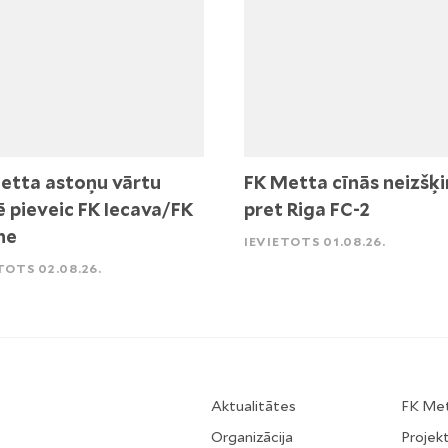
etta astoņu vārtu
FK Metta cīnās neizšķi
ē pieveic FK Iecava/FK
pret Riga FC-2
ne
IEVIETOTS 01.08.26.
TOTS 02.08.26.
Aktualitātes
FK Me
Organizācija
Projekt