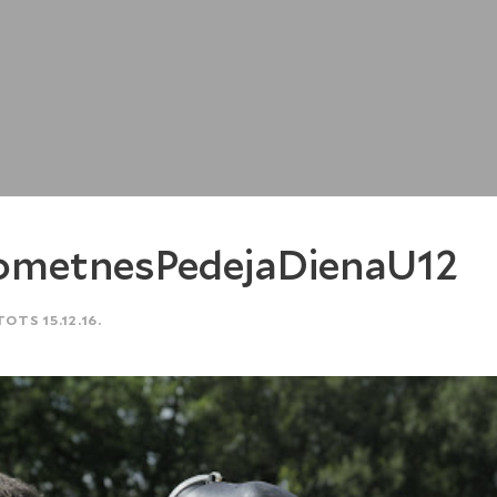
ometnesPedejaDienaU12
TOTS 15.12.16.