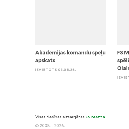
Akadēmijas komandu spēļu
FS M
apskats
spēl
Olai
IEVIETOTS 03.08.26.
IEVIE
Visas tiesības aizsargātas
FS Metta
© 2008. - 2026.