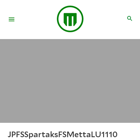
JPFSSpartaksFSMettaLU1110