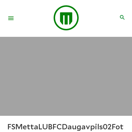
FSMettaLUBFCDaugavpils02Fot