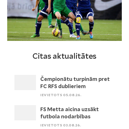
Citas aktualitātes
Čempionātu turpinām pret
FC RFS dublieriem
IEVIETOTS 05.08.26.
FS Metta aicina uzsākt
futbola nodarbības
IEVIETOTS 03.08.26.