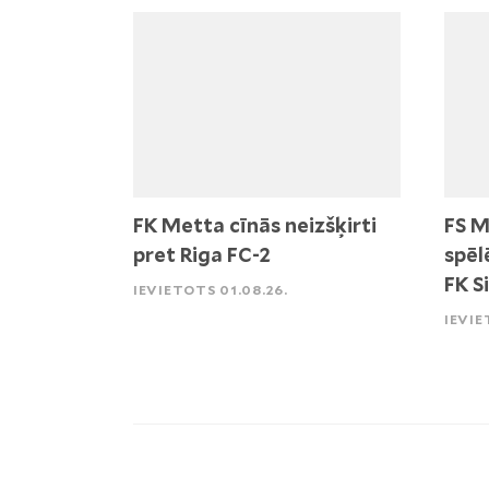
FK Metta cīnās neizšķirti
FS M
pret Riga FC-2
spēl
FK S
IEVIETOTS 01.08.26.
IEVIE