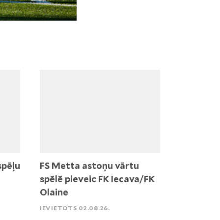
spēļu
FS Metta astoņu vārtu
spēlē pieveic FK Iecava/FK
Olaine
IEVIETOTS 02.08.26.