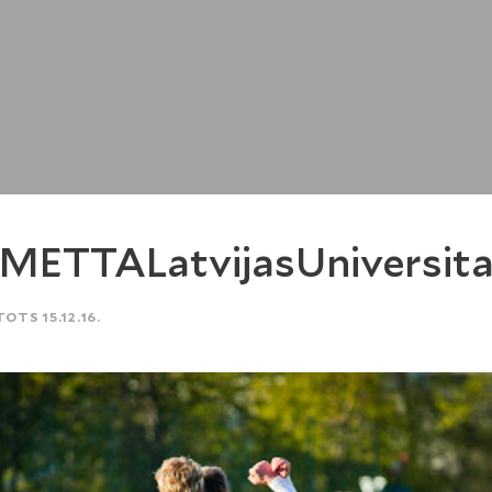
METTALatvijasUniversit
TOTS 15.12.16.