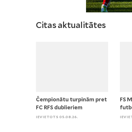
Citas aktualitātes
Čempionātu turpinām pret
FS M
FC RFS dublieriem
futb
IEVIETOTS 05.08.26.
IEVIE