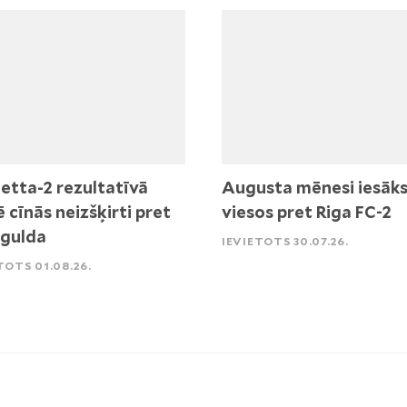
etta-2 rezultatīvā
Augusta mēnesi iesāk
ē cīnās neizšķirti pret
viesos pret Riga FC-2
igulda
IEVIETOTS 30.07.26.
TOTS 01.08.26.