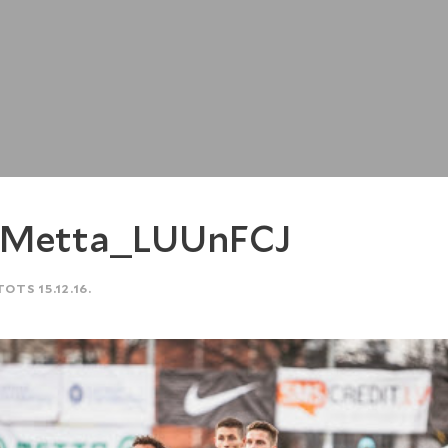
SMetta_LUUnFCJ
TOTS 15.12.16.