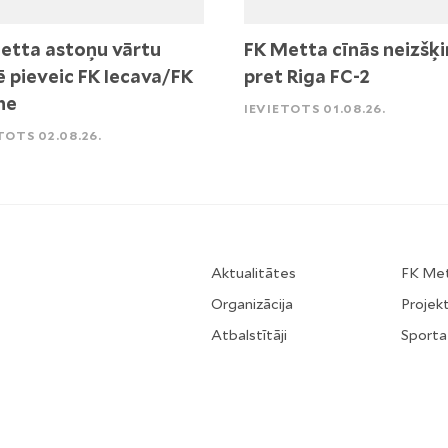
etta astoņu vārtu
FK Metta cīnās neizšķi
ē pieveic FK Iecava/FK
pret Riga FC-2
ne
IEVIETOTS 01.08.26.
TOTS 02.08.26.
Aktualitātes
FK Me
Organizācija
Projekt
Atbalstītāji
Sporta