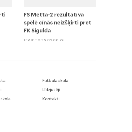
rti
FS Metta-2 rezultatīvā
spēlē cīnās neizšķirti pret
FK Sigulda
IEVIETOTS 01.08.26.
tta
Futbola skola
i
Līdzjutēji
 skola
Kontakti