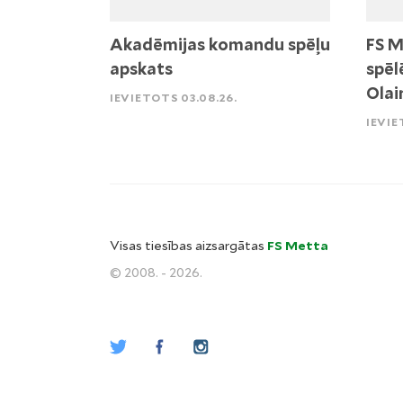
Akadēmijas komandu spēļu
FS M
apskats
spēl
Olai
IEVIETOTS 03.08.26.
IEVIE
Visas tiesības aizsargātas
FS Metta
© 2008. - 2026.