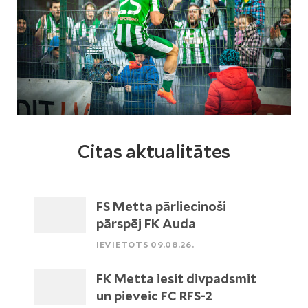
Citas aktualitātes
FS Metta pārliecinoši
pārspēj FK Auda
IEVIETOTS 09.08.26.
FK Metta iesit divpadsmit
un pieveic FC RFS-2