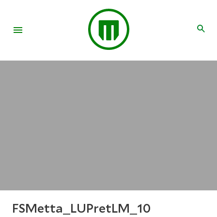
FSMetta_LUPretLM_10