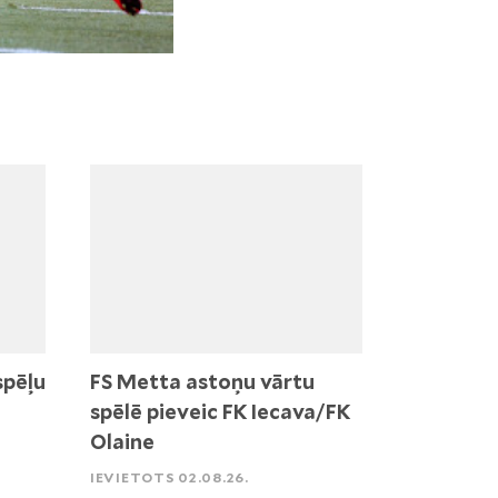
spēļu
FS Metta astoņu vārtu
spēlē pieveic FK Iecava/FK
Olaine
IEVIETOTS 02.08.26.