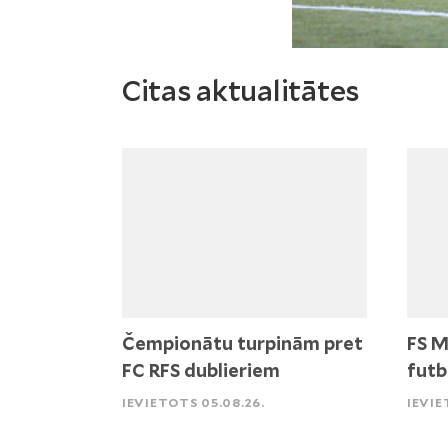
Citas aktualitātes
Čempionātu turpinām pret
FS M
FC RFS dublieriem
futb
IEVIETOTS 05.08.26.
IEVIE