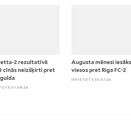
etta-2 rezultatīvā
Augusta mēnesi iesāk
ē cīnās neizšķirti pret
viesos pret Riga FC-2
igulda
IEVIETOTS 30.07.26.
TOTS 01.08.26.