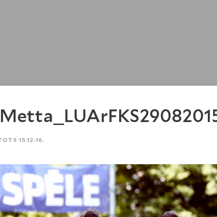
SMetta_LUArFKS2908201
TOTS 15.12.16.