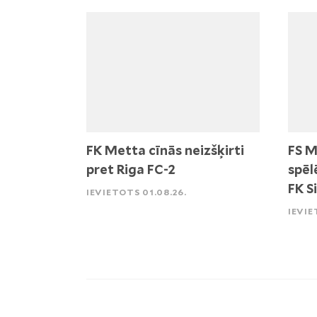
FK Metta cīnās neizšķirti
FS M
pret Riga FC-2
spēl
FK S
IEVIETOTS 01.08.26.
IEVIE