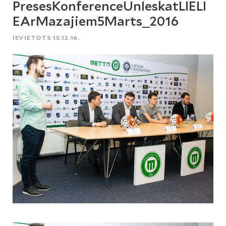
PresesKonferenceUnIeskatLIELI
EArMazajiem5Marts_2016
IEVIETOTS 15.12.16.