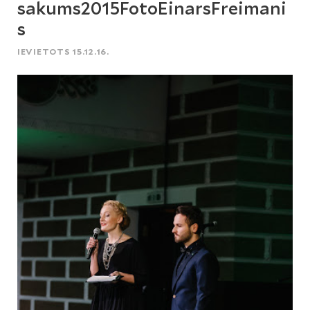
sakums2015FotoEinarsFreimani
s
IEVIETOTS 15.12.16.