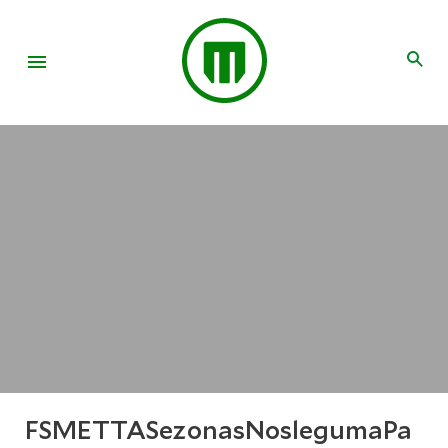
FSMETTASezonasNoslegumaPa