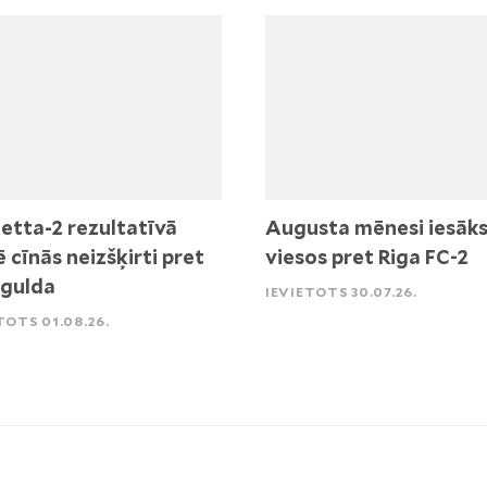
etta-2 rezultatīvā
Augusta mēnesi iesāk
ē cīnās neizšķirti pret
viesos pret Riga FC-2
igulda
IEVIETOTS 30.07.26.
TOTS 01.08.26.