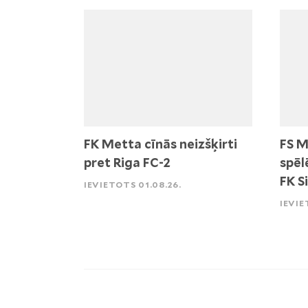
FK Metta cīnās neizšķirti
FS M
pret Riga FC-2
spēl
FK S
IEVIETOTS 01.08.26.
IEVIE