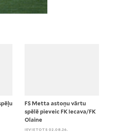
spēļu
FS Metta astoņu vārtu
spēlē pieveic FK Iecava/FK
Olaine
IEVIETOTS 02.08.26.