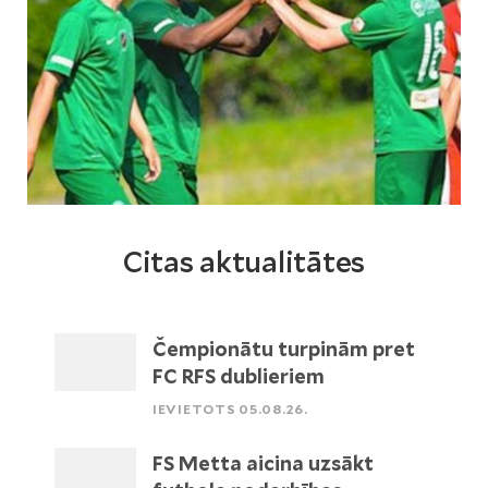
Citas aktualitātes
Čempionātu turpinām pret
FC RFS dublieriem
IEVIETOTS 05.08.26.
FS Metta aicina uzsākt