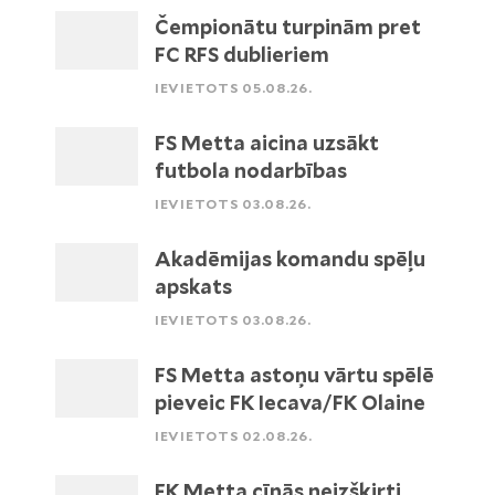
Čempionātu turpinām pret
FC RFS dublieriem
IEVIETOTS 05.08.26.
FS Metta aicina uzsākt
futbola nodarbības
IEVIETOTS 03.08.26.
Akadēmijas komandu spēļu
apskats
IEVIETOTS 03.08.26.
FS Metta astoņu vārtu spēlē
pieveic FK Iecava/FK Olaine
IEVIETOTS 02.08.26.
FK Metta cīnās neizšķirti