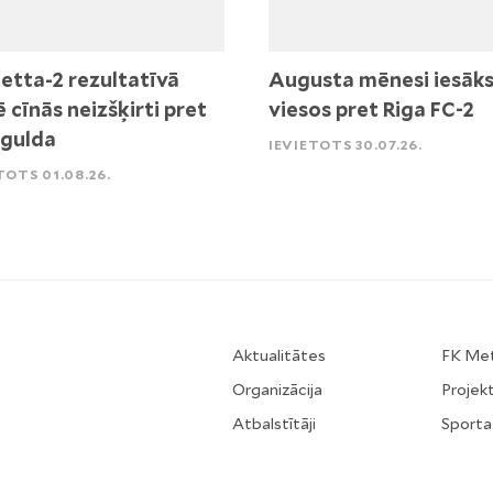
etta-2 rezultatīvā
Augusta mēnesi iesāk
ē cīnās neizšķirti pret
viesos pret Riga FC-2
igulda
IEVIETOTS 30.07.26.
TOTS 01.08.26.
Aktualitātes
FK Me
Organizācija
Projekt
Atbalstītāji
Sporta