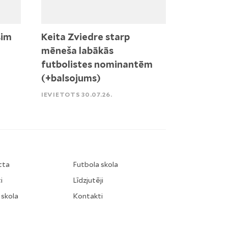
sim
Keita Zviedre starp
mēneša labākās
futbolistes nominantēm
(+balsojums)
IEVIETOTS 30.07.26.
tta
Futbola skola
i
Līdzjutēji
 skola
Kontakti