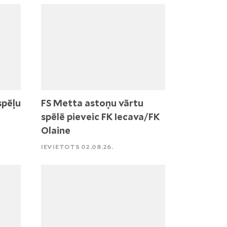
spēļu
FS Metta astoņu vārtu
spēlē pieveic FK Iecava/FK
Olaine
IEVIETOTS 02.08.26.