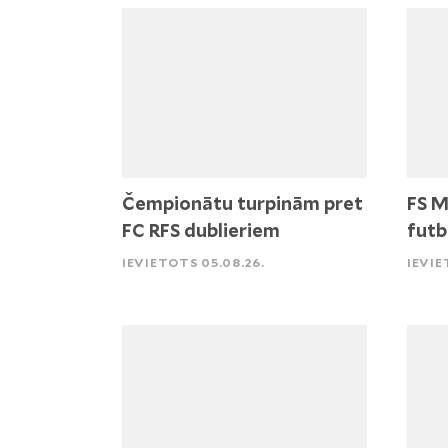
Čempionātu turpinām pret
FS M
FC RFS dublieriem
futb
IEVIETOTS 05.08.26.
IEVIE