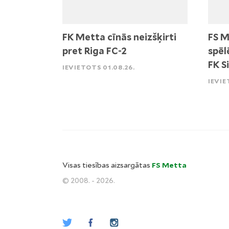
FK Metta cīnās neizšķirti
FS M
pret Riga FC-2
spēl
FK S
IEVIETOTS 01.08.26.
IEVIE
Visas tiesības aizsargātas
FS Metta
© 2008. - 2026.