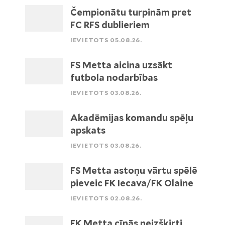
Čempionātu turpinām pret
FC RFS dublieriem
IEVIETOTS 05.08.26.
FS Metta aicina uzsākt
futbola nodarbības
IEVIETOTS 03.08.26.
Akadēmijas komandu spēļu
apskats
IEVIETOTS 03.08.26.
FS Metta astoņu vārtu spēlē
pieveic FK Iecava/FK Olaine
IEVIETOTS 02.08.26.
FK Metta cīnās neizšķirti